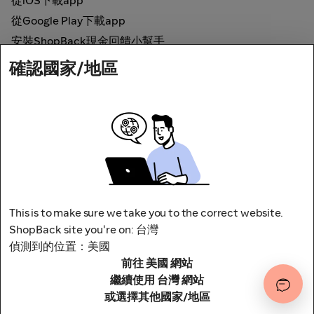
從iOS下載app
從Google Play下載app
安裝ShopBack現金回饋小幫手
確認國家/地區
如何運作
線上現金回饋
網路安全
This is to make sure we take you to the correct website.
ShopBack site you're on: 台灣
偵測到的位置：美國
前往 美國 網站
地址：台北市松山區南京東路四段1號8樓
其他條款與細則
隱私權政策
繼續使用 台灣 網站
或選擇其他國家/地區