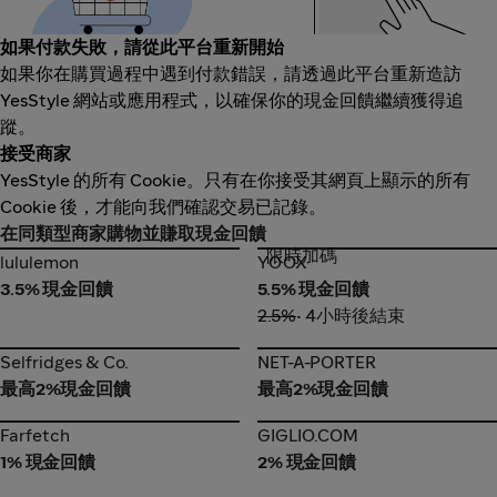
如果付款失敗，請從此平台重新開始
如果你在購買過程中遇到付款錯誤，請透過此平台重新造訪
YesStyle 網站或應用程式，以確保你的現金回饋繼續獲得追
蹤。
接受商家
YesStyle 的所有 Cookie。只有在你接受其網頁上顯示的所有
Cookie 後，才能向我們確認交易已記錄。
在同類型商家購物並賺取現金回饋
限時加碼
lululemon
YOOX
lululemon
YOOX
3.5% 現金回饋
5.5% 現金回饋
2.5%
• 4小時後結束
Selfridges & Co.
NET-A-PORTER
Selfridges & Co.
NET-A-PORTER
最高2%現金回饋
最高2%現金回饋
Farfetch
GIGLIO.COM
Farfetch
GIGLIO.COM
1% 現金回饋
2% 現金回饋