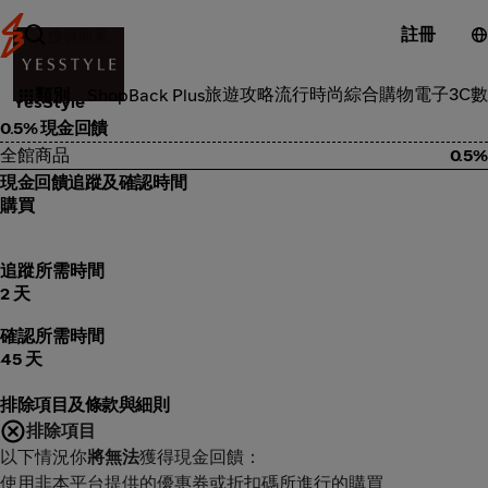
註冊
流行時尚
旅遊攻略
流行時尚
綜合購物
電子3C
數
類別
ShopBack Plus
YesStyle
0.5% 現金回饋
全館商品
0.5%
現金回饋追蹤及確認時間
購買
追蹤所需時間
2 天
確認所需時間
45 天
排除項目及條款與細則
排除項目
以下情況你
將無法
獲得現金回饋：
使用非本平台提供的優惠券或折扣碼所進行的購買