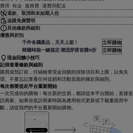
費用 · 稅金 · 服務費 · 運費與配送
退款、取消和未如期入住
追蹤免責聲明
其他條款與細則
優惠與折扣
sStyle
千件各國產品，天天上架！
立即購物
sStyle
韓國時裝一鍵搞定 潮流穿搭首購9折
立即購物
現金回饋小技巧
記得查看條款與細則
購買或預訂前，仔細檢查現金回饋的排除項目和上限，以免失
望。不要忘記查看任何促銷和活動頁面的條款與細則。
每次都要從此平台重新開始
一次完成你的購物：每次新的交易，都請從本平台開始，直接造
訪商家。如果你造訪商家時因為應用程式更新或下載畫面而中
斷，請從我們的平台重新開始購物。