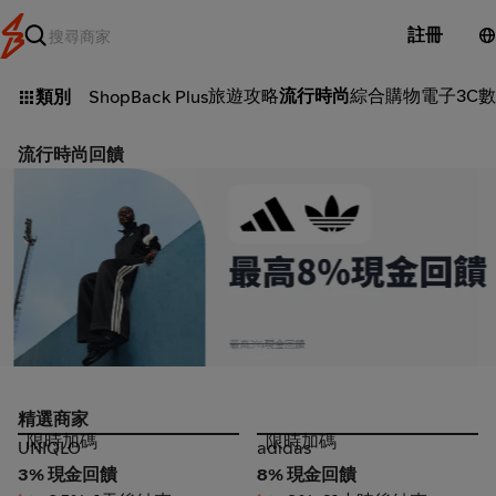
註冊
旅遊攻略
流行時尚
綜合購物
電子3C
數
類別
ShopBack Plus
流行時尚回饋
adidas_2026-08-07_web_l1_fashion_hero
精選商家
限時加碼
限時加碼
UNIQLO
adidas
UNIQLO
adidas
3% 現金回饋
8% 現金回饋