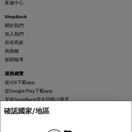
客服中心
ShopBack
關於我們
加入我們
所有商家
商務艙
新聞報導
服務總覽
從iOS下載app
從Google Play下載app
安裝ShopBack現金回饋小幫手
確認國家/地區
如何運作
線上現金回饋