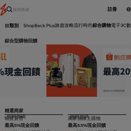
註冊
旅遊攻略
流行時尚
綜合購物
電子3C
數
類別
ShopBack Plus
綜合型購物回饋
蝦皮_2026-08-08_web_l1_market places_hero
精選商家
限時加碼
限時加碼
蝦皮直營
萬家福線上購物
蝦皮直營
萬家福線上購物
最高5%現金回饋
最高5.5%現金回饋