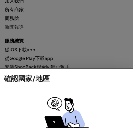
加入我們
所有商家
商務艙
新聞報導
服務總覽
從iOS下載app
從Google Play下載app
安裝ShopBack現金回饋小幫手
確認國家/地區
如何運作
線上現金回饋
網路安全