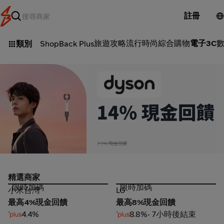
註冊
旅遊攻略
流行時尚
綜合購物
電子3C
類別
ShopBack Plus
Dyson_2026-08-06_web_l1_electronic goods_hero
精選商家
限時加碼
限時加碼
小米台灣
LG
小米台灣
LG
最高4%現金回饋
最高8%現金回饋
4.4%
8.8%
• 7小時後結束