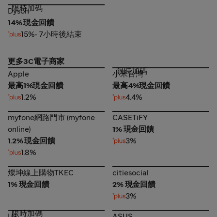
限時加碼
Dyson
Dyson
14% 現金回饋
15%
• 7小時後結束
更多3C電子商家
限時加碼
Apple
小米台灣
Apple
小米台灣
最高1%現金回饋
最高4%現金回饋
1.2%
4.4%
myfone網路門市 (myfone
CASETiFY
myfone網路門市 (myfone
CASETiFY
online)
online)
1% 現金回饋
1.2% 現金回饋
3%
1.8%
燦坤線上購物TKEC
citiesocial
燦坤線上購物TKEC
citiesocial
1% 現金回饋
2% 現金回饋
3%
限時加碼
LG
ASUS
LG
ASUS