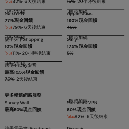
82%
• 6天後結束
15%
• 20小時後結束
限時加碼
限時加碼
NordVPN
Apple Music
NordVPN
Apple Music
77% 現金回饋
190% 現金回饋
79%
• 6天後結束
40%
限時加碼
限時加碼
親子天下Shopping
Saily
親子天下Shopping
Saily
10% 現金回饋
17.5% 現金回饋
11%
• 20小時後結束
5%
限時加碼
遠傳 friDay影音
遠傳 friDay影音
最高10.5%現金回饋
7.5%
• 2天後結束
更多精選網路服務
限時加碼
Survey Wall
Surfshark VPN
Survey Wall
Surfshark VPN
最高50%現金回饋
80% 現金回饋
82%
• 6天後結束
讀墨電子書 (Readmoo)
Disney+
讀墨電子書 (Readmoo)
Disney+