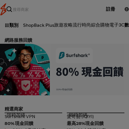
註冊
旅遊攻略
流行時尚
綜合購物
電子3C
數
類別
ShopBack Plus
網路服務回饋
Surfshark VPN_2026-08-08_web_l1_digital_hero
精選商家
限時加碼
限時加碼
Surfshark VPN
愛奇藝 (iQIYI)
Surfshark VPN
愛奇藝 (iQIYI)
80% 現金回饋
最高28%現金回饋