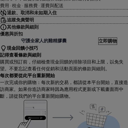
費用 · 稅金 · 服務費 · 運費與配送
退款、取消和未如期入住
追蹤免責聲明
其他條款與細則
優惠與折扣
房楊
守護全家人的雞精膠囊
立即購物
現金回饋小技巧
記得查看條款與細則
購買或預訂前，仔細檢查現金回饋的排除項目和上限，以免失
望。不要忘記查看任何促銷和活動頁面的條款與細則。
每次都要從此平台重新開始
一次完成你的購物：每次新的交易，都請從本平台開始，直接造
訪商家。如果你造訪商家時因為應用程式更新或下載畫面而中
斷，請從我們的平台重新開始購物。