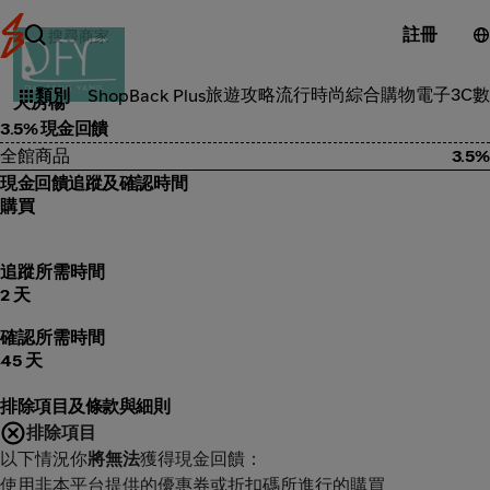
註冊
保健
旅遊攻略
流行時尚
綜合購物
電子3C
數
類別
ShopBack Plus
大房楊
3.5% 現金回饋
全館商品
3.5%
現金回饋追蹤及確認時間
購買
追蹤所需時間
2 天
確認所需時間
45 天
排除項目及條款與細則
排除項目
以下情況你
將無法
獲得現金回饋：
使用非本平台提供的優惠券或折扣碼所進行的購買