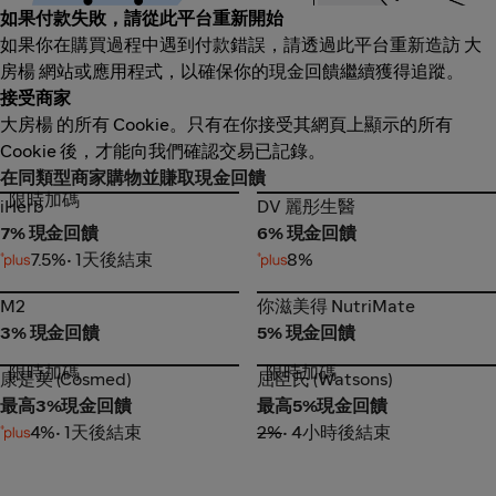
如果付款失敗，請從此平台重新開始
如果你在購買過程中遇到付款錯誤，請透過此平台重新造訪 大
房楊 網站或應用程式，以確保你的現金回饋繼續獲得追蹤。
接受商家
大房楊 的所有 Cookie。只有在你接受其網頁上顯示的所有
Cookie 後，才能向我們確認交易已記錄。
在同類型商家購物並賺取現金回饋
限時加碼
iHerb
DV 麗彤生醫
iHerb
DV 麗彤生醫
7% 現金回饋
6% 現金回饋
7.5%
• 1天後結束
8%
M2
你滋美得 NutriMate
M2
你滋美得 NutriMate
3% 現金回饋
5% 現金回饋
限時加碼
限時加碼
康是美 (Cosmed)
屈臣氏 (Watsons)
康是美 (Cosmed)
屈臣氏 (Watsons)
最高3%現金回饋
最高5%現金回饋
4%
• 1天後結束
2%
• 4小時後結束