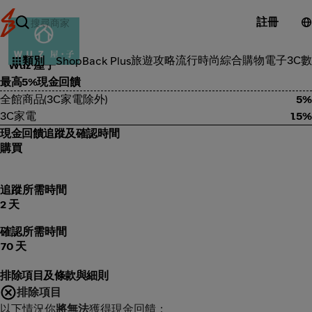
註冊
品味風格
旅遊攻略
流行時尚
綜合購物
電子3C
數
類別
ShopBack Plus
Wuz 屋子
最高5%現金回饋
全館商品(3C家電除外)
5%
3C家電
1.5%
現金回饋追蹤及確認時間
購買
追蹤所需時間
2 天
確認所需時間
70 天
排除項目及條款與細則
排除項目
以下情況你
將無法
獲得現金回饋：