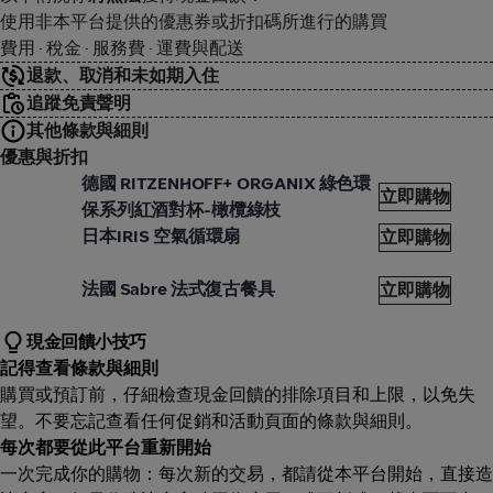
使用非本平台提供的優惠券或折扣碼所進行的購買
費用 · 稅金 · 服務費 · 運費與配送
退款、取消和未如期入住
追蹤免責聲明
其他條款與細則
優惠與折扣
uz 屋子
Wuz
德國 RITZENHOFF+ ORGANIX 綠色環
立即購物
保系列紅酒對杯-橄欖綠枝
uz 屋子
Wuz
日本IRIS 空氣循環扇
立即購物
uz 屋子
Wuz
法國 Sabre 法式復古餐具
立即購物
現金回饋小技巧
記得查看條款與細則
購買或預訂前，仔細檢查現金回饋的排除項目和上限，以免失
望。不要忘記查看任何促銷和活動頁面的條款與細則。
每次都要從此平台重新開始
一次完成你的購物：每次新的交易，都請從本平台開始，直接造