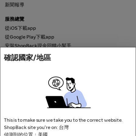
新聞報導
服務總覽
從iOS下載app
從Google Play下載app
安裝ShopBack現金回饋小幫手
確認國家/地區
如何運作
線上現金回饋
網路安全
This is to make sure we take you to the correct website.
ShopBack site you're on: 台灣
偵測到的位置：美國