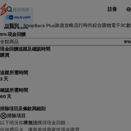
註冊
戶外旅遊
旅遊攻略
流行時尚
綜合購物
電子3C
數
類別
ShopBack Plus
World eSIM
9% 現金回饋
全館商品
9%
現金回饋追蹤及確認時間
購買
追蹤所需時間
2 天
確認所需時間
60 天
排除項目及條款與細則
排除項目
以下情況你
將無法
獲得現金回饋：
任何禮品卡、優惠券或商家抵用金購買