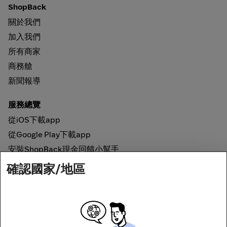
ShopBack
關於我們
加入我們
所有商家
商務艙
新聞報導
服務總覽
從iOS下載app
從Google Play下載app
安裝ShopBack現金回饋小幫手
確認國家/地區
如何運作
線上現金回饋
網路安全