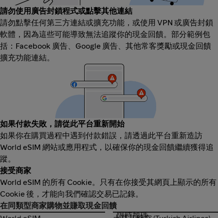
請勿使用廣告封鎖程式或點擊其他連結
請勿點擊任何第三方連結或擴充功能，或使用 VPN 或廣告封鎖
軟體，因為這些可能導致無法追蹤你的現金回饋。部分範例包
括：Facebook 廣告、Google 廣告、其他常客獎勵或現金回饋
擴充功能連結。
如果付款失敗，請從此平台重新開始
如果你在購買過程中遇到付款錯誤，請透過此平台重新造訪
World eSIM 網站或應用程式，以確保你的現金回饋繼續獲得追
蹤。
接受商家
World eSIM 的所有 Cookie。只有在你接受其網頁上顯示的所有
Cookie 後，才能向我們確認交易已記錄。
在同類型商家購物並賺取現金回饋
限時加碼
World eSIM
土耳其航空 (Turkish Airlines)