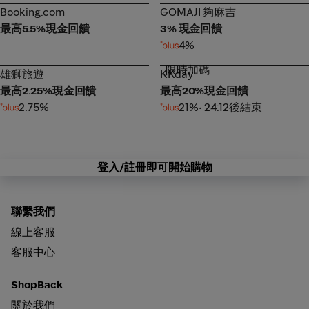
Booking.com
GOMAJI 夠麻吉
Booking.com
GOMAJI 夠麻吉
最高5.5%現金回饋
3% 現金回饋
4%
限時加碼
雄獅旅遊
KKday
雄獅旅遊
KKday
最高2.25%現金回饋
最高20%現金回饋
2.75%
21%
• 24:12後結束
登入/註冊即可開始購物
聯繫我們
線上客服
客服中心
ShopBack
關於我們