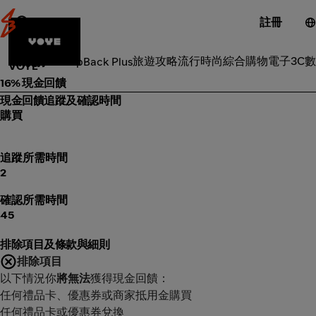
註冊
戶外旅遊
旅遊攻略
流行時尚
綜合購物
電子3C
數
類別
ShopBack Plus
VOYE
16% 現金回饋
現金回饋追蹤及確認時間
購買
追蹤所需時間
2
確認所需時間
45
排除項目及條款與細則
排除項目
以下情況你
將無法
獲得現金回饋：
任何禮品卡、優惠券或商家抵用金購買
任何禮品卡或優惠券兌換