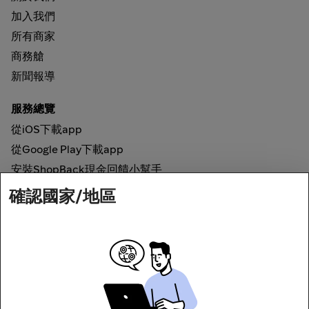
加入我們
所有商家
商務艙
新聞報導
服務總覽
從iOS下載app
從Google Play下載app
安裝ShopBack現金回饋小幫手
確認國家/地區
如何運作
線上現金回饋
網路安全