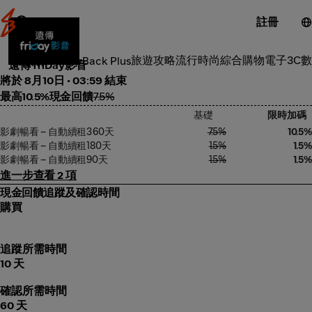
註冊
工具服務
旅遊攻略
流行時尚
綜合購物
電子3C
數
類別
ShopBack Plus
遠傳 friDay影音
將於 8月10日 • 03:59 結束
最高10.5%現金回饋
7.5%
基礎
限時加碼
影劇暢看 – 自動續租360天
7.5%
10.5%
影劇暢看 – 自動續租180天
1.5%
1.5%
影劇暢看 – 自動續租90天
1.5%
1.5%
進一步查看 2 項
現金回饋追蹤及確認時間
購買
追蹤所需時間
10 天
確認所需時間
60 天