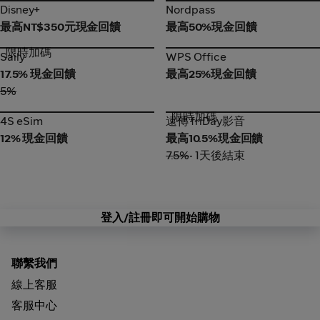
Disney+
Nordpass
Disney+
Nordpass
最高NT$350元現金回饋
最高50%現金回饋
限時加碼
Saily
WPS Office
Saily
WPS Office
17.5% 現金回饋
最高25%現金回饋
5%
限時加碼
4S eSim
遠傳 friDay影音
4S eSim
遠傳 friDay影音
12% 現金回饋
最高10.5%現金回饋
7.5%
• 1天後結束
登入/註冊即可開始購物
聯繫我們
線上客服
客服中心