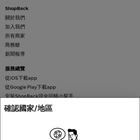
ShopBack
關於我們
加入我們
所有商家
商務艙
新聞報導
服務總覽
從iOS下載app
從Google Play下載app
安裝ShopBack現金回饋小幫手
確認國家/地區
如何運作
線上現金回饋
網路安全