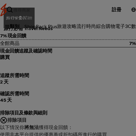
註冊
品味風格
旅遊攻略
流行時尚
綜合購物
電子3C
數
類別
ShopBack Plus
旅行必需 Travel Needs
7% 現金回饋
全館商品
7%
現金回饋追蹤及確認時間
購買
追蹤所需時間
2 天
確認所需時間
45 天
排除項目及條款與細則
排除項目
以下情況你
將無法
獲得現金回饋：
使用非本平台提供的優惠券或折扣碼所進行的購買