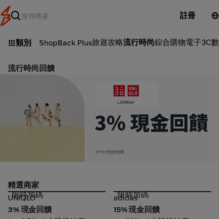
註冊
旅遊攻略
流行時尚
綜合購物
電子3C
數
類別
ShopBack Plus
流行時尚回饋
adidas_2026-08-08_web_l1_fashion_hero
精選商家
限時加碼
限時加碼
UNIQLO
adidas
UNIQLO
adidas
3% 現金回饋
15% 現金回饋