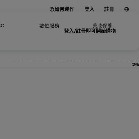
如何運作
登入
註冊
3C
數位服務
美妝保養
登入/註冊即可開始購物
2%