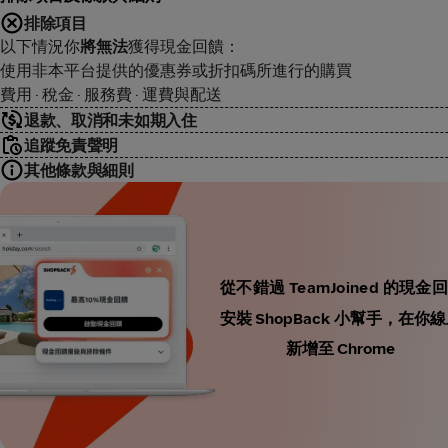
排除項目
以下情況你
將無法
獲得現金回饋：
使用非本平台提供的優惠券或折扣碼所進行的購買
費用 · 稅金 · 服務費 · 運費與配送
退款、取消和未如期入住
追蹤免責聲明
其他條款與細則
從不錯過 TeamJoined 的現金
安裝 ShopBack 小幫手，
新增至 Chrome