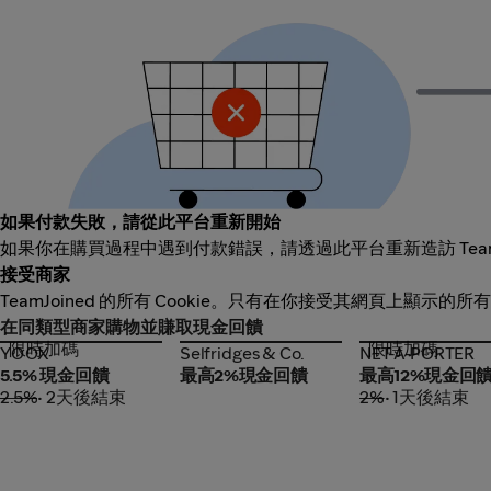
如果付款失敗，請從此平台重新開始
如果你在購買過程中遇到付款錯誤，請透過此平台重新造訪 Team
接受商家
TeamJoined 的所有 Cookie。只有在你接受其網頁上顯示的所
在同類型商家購物並賺取現金回饋
限時加碼
限時加碼
YOOX
Selfridges & Co.
NET-A-PORTER
YOOX
Selfridges & Co.
NET-A-PORTER
5.5% 現金回饋
最高2%現金回饋
最高12%現金回
2.5%
• 2天後結束
2%
• 1天後結束