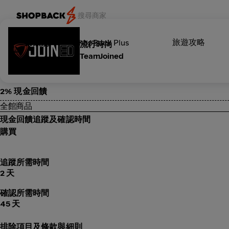
旅遊攻略
類別
ShopBack Plus
流行時尚
TeamJoined
2% 現金回饋
全館商品
現金回饋追蹤及確認時間
購買
追蹤所需時間
2 天
確認所需時間
45 天
排除項目及條款與細則