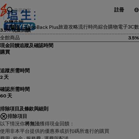
註冊
台鹽生技
旅遊攻略
流行時尚
綜合購物
電子3C
數
類別
ShopBack Plus
3.5% 現金回饋
全館商品
3.5%
現金回饋追蹤及確認時間
購買
追蹤所需時間
2 天
確認所需時間
60 天
排除項目及條款與細則
排除項目
以下情況你
將無法
獲得現金回饋：
使用非本平台提供的優惠券或折扣碼所進行的購買
費用 · 稅金 · 服務費 · 運費與配送