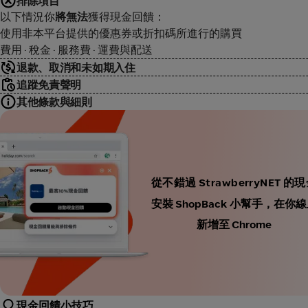
排除項目
以下情況你
將無法
獲得現金回饋：
使用非本平台提供的優惠券或折扣碼所進行的購買
費用 · 稅金 · 服務費 · 運費與配送
退款、取消和未如期入住
追蹤免責聲明
其他條款與細則
從不錯過 StrawberryNET 
安裝 ShopBack 小幫手，
新增至 Chrome
現金回饋小技巧