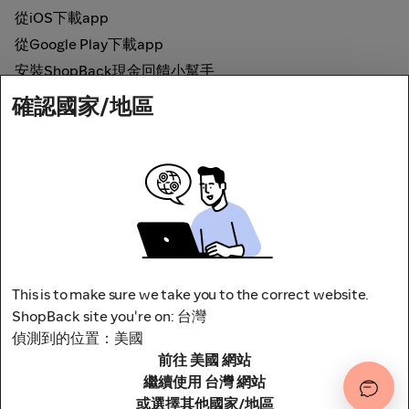
從iOS下載app
從Google Play下載app
安裝ShopBack現金回饋小幫手
確認國家/地區
如何運作
線上現金回饋
網路安全
This is to make sure we take you to the correct website.
ShopBack site you're on: 台灣
偵測到的位置：美國
前往 美國 網站
地址：台北市松山區南京東路四段1號8樓
其他條款與細則
隱私權政策
繼續使用 台灣 網站
或選擇其他國家/地區