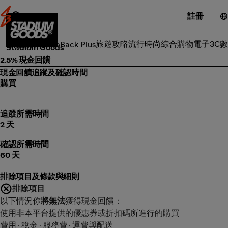
註冊
流行時尚
旅遊攻略
流行時尚
綜合購物
電子3C
數
類別
ShopBack Plus
Stadium Goods
2.5% 現金回饋
現金回饋追蹤及確認時間
購買
追蹤所需時間
2 天
確認所需時間
60 天
排除項目及條款與細則
排除項目
以下情況你
將無法
獲得現金回饋：
使用非本平台提供的優惠券或折扣碼所進行的購買
費用 · 稅金 · 服務費 · 運費與配送