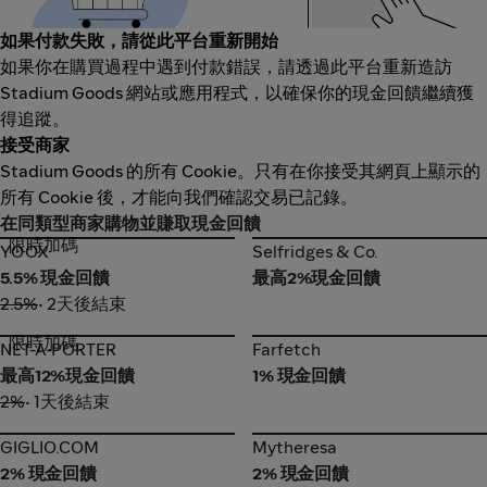
如果付款失敗，請從此平台重新開始
如果你在購買過程中遇到付款錯誤，請透過此平台重新造訪
Stadium Goods 網站或應用程式，以確保你的現金回饋繼續獲
得追蹤。
接受商家
Stadium Goods 的所有 Cookie。只有在你接受其網頁上顯示的
所有 Cookie 後，才能向我們確認交易已記錄。
在同類型商家購物並賺取現金回饋
限時加碼
YOOX
Selfridges & Co.
YOOX
Selfridges & Co.
5.5% 現金回饋
最高2%現金回饋
2.5%
• 2天後結束
限時加碼
NET-A-PORTER
Farfetch
NET-A-PORTER
Farfetch
最高12%現金回饋
1% 現金回饋
2%
• 1天後結束
GIGLIO.COM
Mytheresa
GIGLIO.COM
Mytheresa
2% 現金回饋
2% 現金回饋