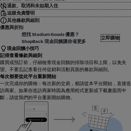
退款、取消和未如期入住
追蹤免責聲明
其他條款與細則
優惠與折扣
tadium Goods
想找 Stadium Goods 優惠？
立即購物
ShopBack 現金回饋讓你省更多
現金回饋小技巧
記得查看條款與細則
購買或預訂前，仔細檢查現金回饋的排除項目和上限，以免失
望。不要忘記查看任何促銷和活動頁面的條款與細則。
每次都要從此平台重新開始
一次完成你的購物：每次新的交易，都請從本平台開始，直接造
訪商家。如果你造訪商家時因為應用程式更新或下載畫面而中
斷，請從我們的平台重新開始購物。