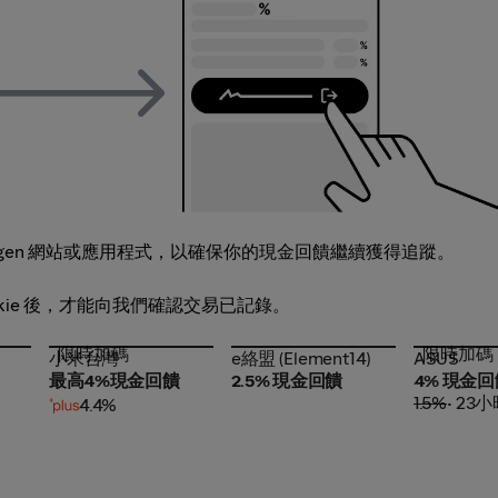
gen 網站或應用程式，以確保你的現金回饋繼續獲得追蹤。
ookie 後，才能向我們確認交易已記錄。
限時加碼
限時加碼
小米台灣
e絡盟 (Element14)
ASUS
小米台灣
e絡盟 (Element14)
ASUS
最高4%現金回饋
2.5% 現金回饋
4% 現金回
1.5%
• 2
4.4%