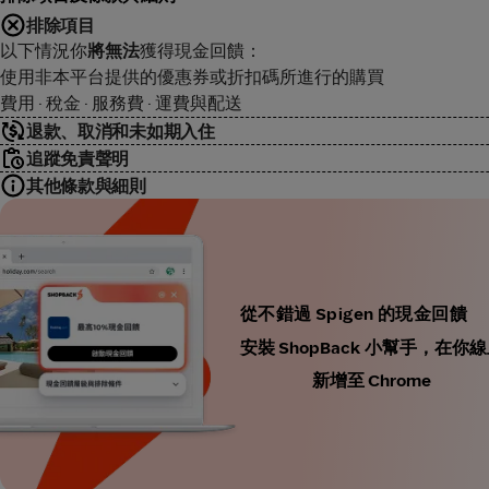
排除項目
以下情況你
將無法
獲得現金回饋：
使用非本平台提供的優惠券或折扣碼所進行的購買
費用 · 稅金 · 服務費 · 運費與配送
退款、取消和未如期入住
追蹤免責聲明
其他條款與細則
從不錯過 Spigen 的現金回饋
安裝 ShopBack 小幫手，
新增至 Chrome