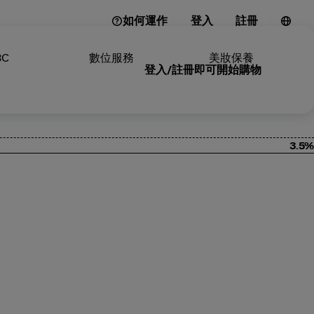
如何運作
登入
註冊
3C
數位服務
美妝保養
登入/註冊即可開始購物
3.5%