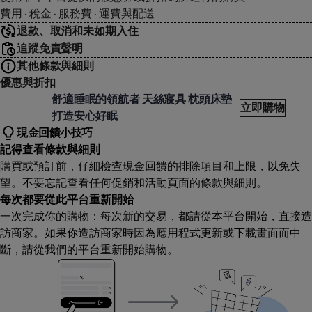
費用 · 稅金 · 服務費 · 運費與配送
退款、取消和未如期入住
追蹤免責聲明
其他條款與細則
優惠與折扣
品寢具床墊館
舒適睡眠的領航者 天絲寢具 枕頭床墊
立即購物
打造安心好眠
現金回饋小技巧
記得查看條款與細則
購買或預訂前，仔細檢查現金回饋的排除項目和上限，以免失
望。不要忘記查看任何促銷和活動頁面的條款與細則。
每次都要從此平台重新開始
一次完成你的購物：每次新的交易，都請從本平台開始，直接造
訪商家。如果你造訪商家時因為應用程式更新或下載畫面而中
斷，請從我們的平台重新開始購物。