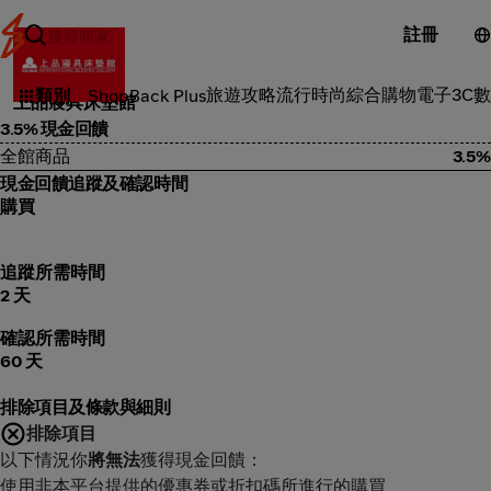
註冊
品味風格
旅遊攻略
流行時尚
綜合購物
電子3C
數
類別
ShopBack Plus
上品寢具床墊館
3.5% 現金回饋
全館商品
3.5%
現金回饋追蹤及確認時間
購買
追蹤所需時間
2 天
確認所需時間
60 天
排除項目及條款與細則
排除項目
以下情況你
將無法
獲得現金回饋：
使用非本平台提供的優惠券或折扣碼所進行的購買