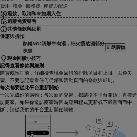
費用 · 稅金 · 服務費 · 運費與配送
退款、取消和未如期入住
追蹤免責聲明
其他條款與細則
優惠與折扣
家庄方便廚房
熱銷NO.1清燉牛肉湯，細火慢熬濃郁好
立即購物
味道
現金回饋小技巧
記得查看條款與細則
購買或預訂前，仔細檢查現金回饋的排除項目和上限，以免失
望。不要忘記查看任何促銷和活動頁面的條款與細則。
每次都要從此平台重新開始
一次完成你的購物：每次新的交易，都請從本平台開始，直接造
訪商家。如果你造訪商家時因為應用程式更新或下載畫面而中
斷，請從我們的平台重新開始購物。