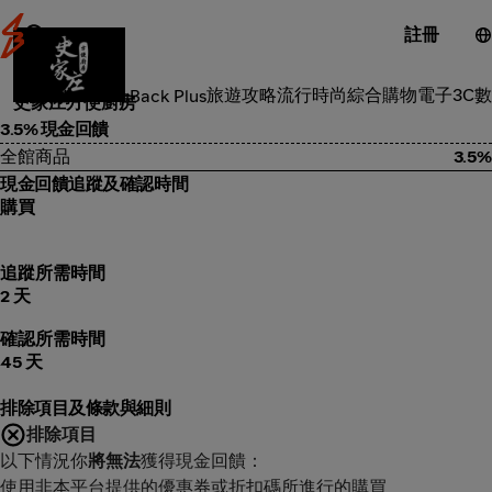
註冊
食品雜貨
旅遊攻略
流行時尚
綜合購物
電子3C
數
類別
ShopBack Plus
史家庄方便廚房
3.5% 現金回饋
全館商品
3.5%
現金回饋追蹤及確認時間
購買
追蹤所需時間
2 天
確認所需時間
45 天
排除項目及條款與細則
排除項目
以下情況你
將無法
獲得現金回饋：
使用非本平台提供的優惠券或折扣碼所進行的購買