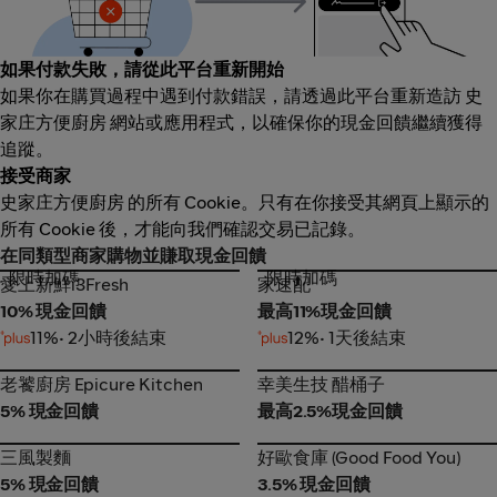
如果付款失敗，請從此平台重新開始
如果你在購買過程中遇到付款錯誤，請透過此平台重新造訪 史
家庄方便廚房 網站或應用程式，以確保你的現金回饋繼續獲得
追蹤。
接受商家
史家庄方便廚房 的所有 Cookie。只有在你接受其網頁上顯示的
所有 Cookie 後，才能向我們確認交易已記錄。
在同類型商家購物並賺取現金回饋
限時加碼
限時加碼
愛上新鮮i3Fresh
家速配
愛上新鮮i3Fresh
家速配
10% 現金回饋
最高11%現金回饋
11%
• 2小時後結束
12%
• 1天後結束
老饕廚房 Epicure Kitchen
幸美生技 醋桶子
老饕廚房 Epicure Kitchen
幸美生技 醋桶子
5% 現金回饋
最高2.5%現金回饋
三風製麵
好歐食庫 (Good Food You)
三風製麵
好歐食庫 (Good Food You)
5% 現金回饋
3.5% 現金回饋