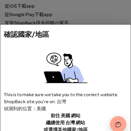
從iOS下載app
從Google Play下載app
安裝ShopBack現金回饋小幫手
確認國家/地區
如何運作
線上現金回饋
網路安全
This is to make sure we take you to the correct website.
ShopBack site you're on: 台灣
偵測到的位置：美國
前往 美國 網站
地址：台北市松山區南京東路四段1號8樓
其他條款與細則
隱私權政策
繼續使用 台灣 網站
或選擇其他國家/地區