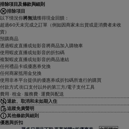
排除項目及條款與細則
排除項目
以下情況你
將無法
獲得現金回饋：
超過60天未完成之訂單（例如因商家未出貨或是消費者未收
貨）
預購商品
透過蝦皮直播或短影音將商品加入購物車
使用蝦皮直播或短影音的折扣碼
複製蝦皮直播或短影音的商品連結
任何禮品卡或優惠券兌換
任何商家抵用金兌換
使用非本平台提供的優惠券或折扣碼所進行的購買
付款方式 街口支付以外的第三方/電子支付工具
費用 · 稅金 · 服務費 · 運費與配送
退款、取消和未如期入住
追蹤免責聲明
其他條款與細則
優惠與折扣
皮直營