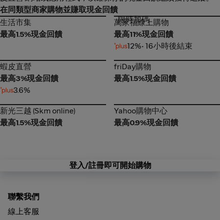
在同類型商家購物並賺取現金回饋
限時加碼
生活市集
萬家福線上購物
生活市集
萬家福線上購物
最高1.5%現金回饋
最高11%現金回饋
12%
• 16小時後結束
蝦皮直營
friDay購物
蝦皮直營
friDay購物
最高3%現金回饋
最高1.5%現金回饋
3.6%
新光三越 (Skm online)
Yahoo購物中心
新光三越 (Skm online)
Yahoo購物中心
最高1.5%現金回饋
最高0.9%現金回饋
登入/註冊即可開始購物
聯繫我們
線上客服