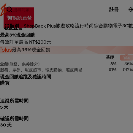
註冊
綜合購物
旅遊攻略
流行時尚
綜合購物
電子3C
數
類別
ShopBack Plus
蝦皮直營
最高3%現金回饋
每筆訂單最高 NT$200元
最高3.6%現金回饋
基礎
全館(服務、票券除外)
3%
3.6%
服務、票券、蝦皮超市、蝦皮購物、蝦皮商城
0.1%
0.12%
現金回饋追蹤及確認時間
購買
追蹤所需時間
5 天
確認所需時間
30 天