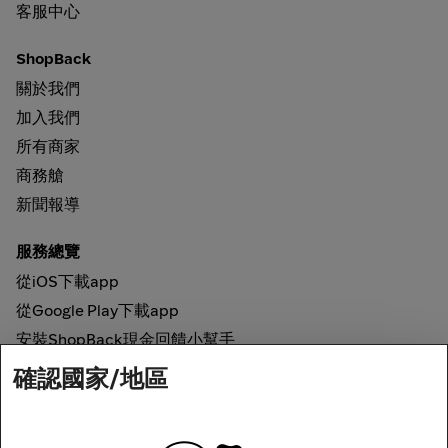
客服中心
ShopBack
關於我們
加入我們
所有商家
商務艙
新聞報導
服務總覽
從iOS下載app
從Google Play下載app
安裝ShopBack現金回饋小幫手
確認國家/地區
如何運作
線上現金回饋