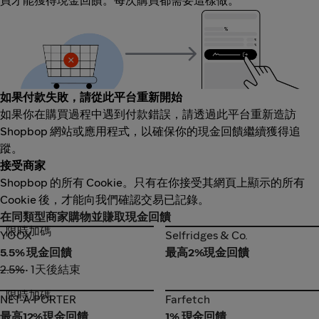
買才能獲得現金回饋。每次購買都需要這樣做。
如果付款失敗，請從此平台重新開始
如果你在購買過程中遇到付款錯誤，請透過此平台重新造訪
Shopbop 網站或應用程式，以確保你的現金回饋繼續獲得追
蹤。
接受商家
Shopbop 的所有 Cookie。只有在你接受其網頁上顯示的所有
Cookie 後，才能向我們確認交易已記錄。
在同類型商家購物並賺取現金回饋
限時加碼
YOOX
Selfridges & Co.
YOOX
Selfridges & Co.
5.5% 現金回饋
最高2%現金回饋
2.5%
• 1天後結束
限時加碼
NET-A-PORTER
Farfetch
NET-A-PORTER
Farfetch
最高12%現金回饋
1% 現金回饋