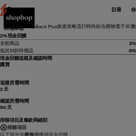
註冊
流行時尚
旅遊攻略
流行時尚
綜合購物
電子3C
數
類別
ShopBack Plus
Shopbop
2% 現金回饋
全館商品
2%
低於51折特價品
0%
現金回饋追蹤及確認時間
購買
追蹤所需時間
2 天
確認所需時間
90 天
排除項目及條款與細則
排除項目
以下情況你
將無法
獲得現金回饋：