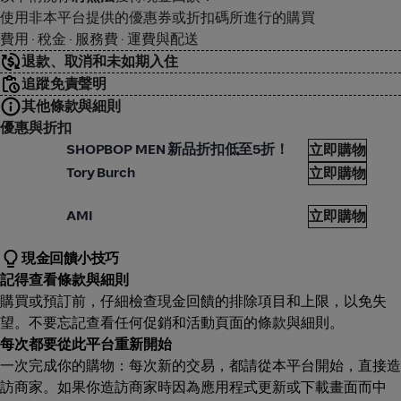
使用非本平台提供的優惠券或折扣碼所進行的購買
費用 · 稅金 · 服務費 · 運費與配送
退款、取消和未如期入住
追蹤免責聲明
其他條款與細則
優惠與折扣
hopbop
Shop
SHOPBOP MEN 新品折扣低至5折！
立即購物
hopbop
Shop
Tory Burch
立即購物
hopbop
Shop
AMI
立即購物
現金回饋小技巧
記得查看條款與細則
購買或預訂前，仔細檢查現金回饋的排除項目和上限，以免失
望。不要忘記查看任何促銷和活動頁面的條款與細則。
每次都要從此平台重新開始
一次完成你的購物：每次新的交易，都請從本平台開始，直接造
訪商家。如果你造訪商家時因為應用程式更新或下載畫面而中