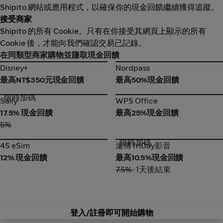
Shipito 網站或應用程式，以確保你的現金回饋繼續獲得追蹤。
接受商家
Shipito 的所有 Cookie。只有在你接受其網頁上顯示的所有
Cookie 後，才能向我們確認交易已記錄。
在同類型商家購物並賺取現金回饋
Disney+
Nordpass
Disney+
Nordpass
最高NT$350元現金回饋
最高50%現金回饋
限時加碼
Saily
WPS Office
Saily
WPS Office
17.5% 現金回饋
最高25%現金回饋
5%
限時加碼
4S eSim
遠傳 friDay影音
4S eSim
遠傳 friDay影音
12% 現金回饋
最高10.5%現金回饋
7.5%
• 1天後結束
登入/註冊即可開始購物