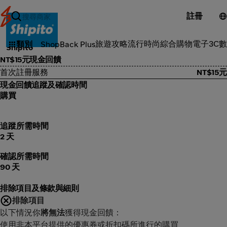
註冊
工具服務
旅遊攻略
流行時尚
綜合購物
電子3C
數
類別
ShopBack Plus
Shipito
NT$15元現金回饋
首次註冊服務
NT$15元
現金回饋追蹤及確認時間
購買
追蹤所需時間
2 天
確認所需時間
90 天
排除項目及條款與細則
排除項目
以下情況你
將無法
獲得現金回饋：
使用非本平台提供的優惠券或折扣碼所進行的購買