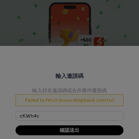
輸入邀請碼
更多賺取方式, 更多現金回饋享受
從購物到新任務獎勵金，我們想讓你賺到更多現金回饋。
輸入好友邀請碼或合作夥伴優惠碼
免費註冊
Failed to fetch (www.shopback.com.tw)
如何運作
像平常一樣購物、預訂旅行和玩遊戲
1
2
3
確認送出