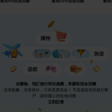
最高6%現金回饋
最高5.5%現金回饋
最高
在購物、預訂旅行和玩遊戲，來賺取現金回饋
沒有點數，沒有積分，只有真實現金！ 可直接提領至銀行帳
戶，讓你隨心所欲地消費。
立刻註冊