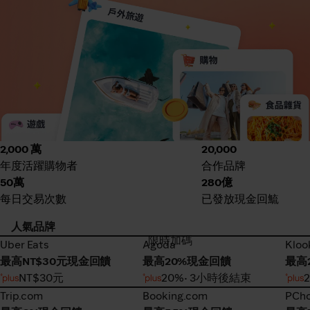
2,000 萬
20,000
年度活躍購物者
合作品牌
50萬
280億
每日交易次數
已發放現金回鯍
人氣品牌
限時加碼
Uber Eats
Agoda
Kloo
Uber Eats
Agoda
Kloo
最高NT$30元現金回饋
最高20%現金回饋
最高
NT$30元
20%
• 3小時後結束
Trip.com
Booking.com
PCh
Trip.com
Booking.com
PCh