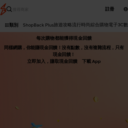
註冊
旅遊攻略
流行時尚
綜合購物
電子3C
數
類別
ShopBack Plus
每次購物都能獲得現金回饋
同樣網購，你能賺現金回饋！沒有點數，沒有複雜流程，只有
現金回饋！
立即加入，賺取現金回饋
下載 App