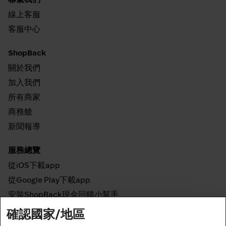
線上客服
客服中心
ShopBack
關於我們
加入我們
所有商家
商務艙
新聞報導
服務總覽
從iOS下載app
從Google Play下載app
安裝ShopBack現金回饋小幫手
確認國家/地區
如何運作