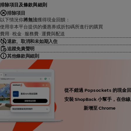
排除項目及條款與細則
排除項目
以下情況你
將無法
獲得現金回饋：
使用非本平台提供的優惠券或折扣碼所進行的購買
費用 · 稅金 · 服務費 · 運費與配送
退款、取消和未如期入住
追蹤免責聲明
其他條款與細則
從不錯過 Popsockets 的現金
安裝 ShopBack 小幫手，
新增至 Chrome