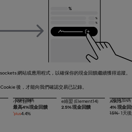
ockets 網站或應用程式，以確保你的現金回饋繼續獲得追蹤。
有 Cookie 後，才能向我們確認交易已記錄。
限時加碼
限時加碼
小米台灣
e絡盟 (Element14)
ASUS
小米台灣
e絡盟 (Element14)
ASUS
最高4%現金回饋
2.5% 現金回饋
4% 現金回
1.5%
• 1天
4.4%