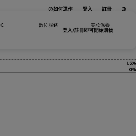
如何運作
登入
註冊
3C
數位服務
美妝保養
登入/註冊即可開始購物
1.5%
0%