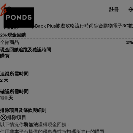
註冊
工具服務
旅遊攻略
流行時尚
綜合購物
電子3C
數
類別
ShopBack Plus
Pond5
2% 現金回饋
全館商品
2%
現金回饋追蹤及確認時間
購買
追蹤所需時間
2 天
確認所需時間
120 天
排除項目及條款與細則
排除項目
以下情況你
將無法
獲得現金回饋：
使用非本平台提供的優惠券或折扣碼所進行的購買