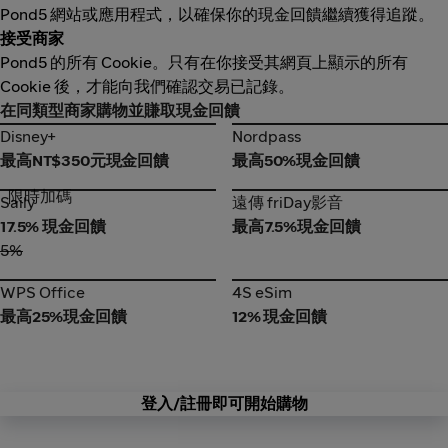
Pond5 網站或應用程式，以確保你的現金回饋繼續獲得追蹤。
接受商家
Pond5 的所有 Cookie。只有在你接受其網頁上顯示的所有
Cookie 後，才能向我們確認交易已記錄。
在同類型商家購物並賺取現金回饋
Disney+
Nordpass
Disney+
Nordpass
最高NT$350元現金回饋
最高50%現金回饋
限時加碼
Saily
遠傳 friDay影音
Saily
遠傳 friDay影音
17.5% 現金回饋
最高7.5%現金回饋
5%
WPS Office
4S eSim
WPS Office
4S eSim
最高25%現金回饋
12% 現金回饋
登入/註冊即可開始購物