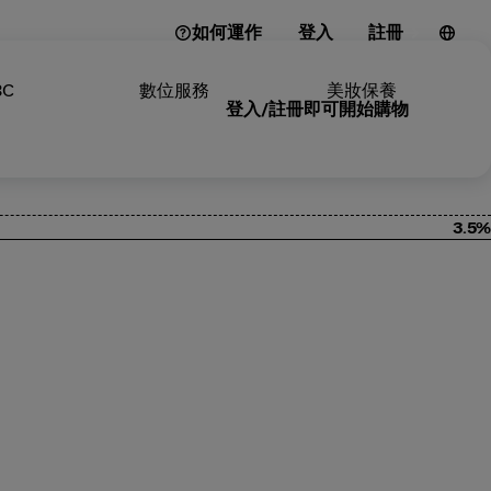
如何運作
登入
註冊
3C
數位服務
美妝保養
登入/註冊即可開始購物
3.5%