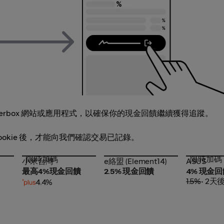
erbox 網站或應用程式，以確保你的現金回饋繼續獲得追蹤。
 Cookie 後，才能向我們確認交易已記錄。
限時加碼
限時加碼
小米台灣
e絡盟 (Element14)
ASUS
小米台灣
e絡盟 (Element14)
ASUS
最高4%現金回饋
2.5% 現金回饋
4% 現金回
1.5%
• 2天
4.4%