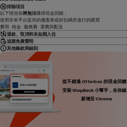
排除項目
以下情況你
將無法
獲得現金回饋：
使用非本平台提供的優惠券或折扣碼所進行的購買
費用 · 稅金 · 服務費 · 運費與配送
退款、取消和未如期入住
追蹤免責聲明
其他條款與細則
從不錯過 Otterbox 的現金回饋
安裝 ShopBack 小幫手，
新增至 Chrome