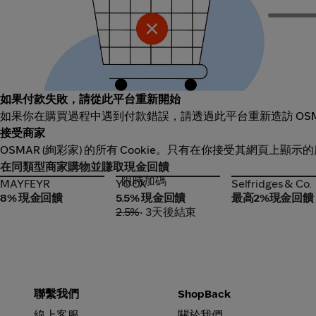
如果付款失敗，請從此平台重新開始
如果你在購買過程中遇到付款錯誤，請透過此平台重新造訪 OSM
接受商家
OSMAR (絢彩家) 的所有 Cookie。只有在你接受其網頁上顯示
在同類型商家購物並賺取現金回饋
限時加碼
MAYFEYR
YOOX
Selfridges & Co.
MAYFEYR
YOOX
Selfridges & Co.
8% 現金回饋
5.5% 現金回饋
最高2%現金回饋
2.5%
• 3天後結束
聯繫我們
ShopBack
線上客服
關於我們