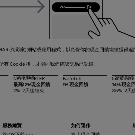
AR (絢彩家) 網站或應用程式，以確保你的現金回饋繼續獲得追
的所有 Cookie 後，才能向我們確認交易已記錄。
限時加碼
限時加碼
NET-A-PORTER
Farfetch
lululemon
NET-A-PORTER
Farfetch
lululemon
最高12%現金回饋
1% 現金回饋
14% 現金
2%
• 2天後結束
3.5%
• 2
服務總覽
如何運作
從iOS下載app
線上現金回饋