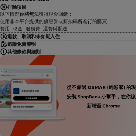
排除項目
以下情況你
將無法
獲得現金回饋：
使用非本平台提供的優惠券或折扣碼所進行的購買
費用 · 稅金 · 服務費 · 運費與配送
退款、取消和未如期入住
追蹤免責聲明
其他條款與細則
從不錯過 OSMAR (絢彩家) 的
安裝 ShopBack 小幫手，
新增至 Chrome