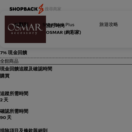
旅遊攻略
類別
ShopBack Plus
流行時尚
OSMAR (絢彩家)
7% 現金回饋
全館商品
現金回饋追蹤及確認時間
購買
追蹤所需時間
2 天
確認所需時間
90 天
排除項目及條款與細則