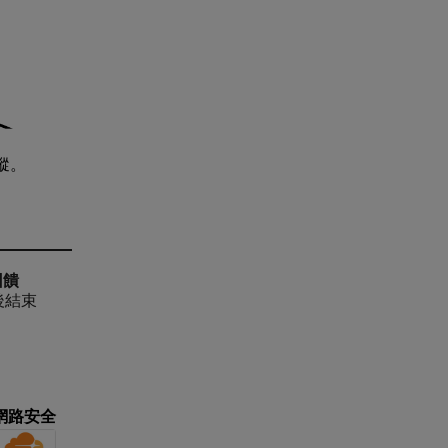
蹤。
回饋
天後結束
網路安全