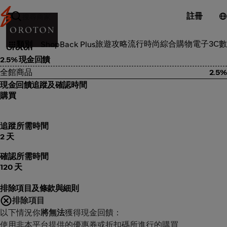
註冊
流行時尚
旅遊攻略
流行時尚
綜合購物
電子3C
數
類別
ShopBack Plus
Oroton
2.5% 現金回饋
全館商品
2.5%
現金回饋追蹤及確認時間
購買
追蹤所需時間
2 天
確認所需時間
120 天
排除項目及條款與細則
排除項目
以下情況你
將無法
獲得現金回饋：
使用非本平台提供的優惠券或折扣碼所進行的購買