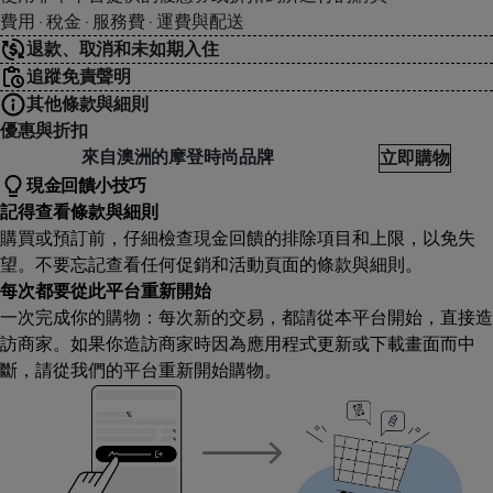
費用 · 稅金 · 服務費 · 運費與配送
退款、取消和未如期入住
追蹤免責聲明
其他條款與細則
優惠與折扣
roton
來自澳洲的摩登時尚品牌
立即購物
現金回饋小技巧
記得查看條款與細則
購買或預訂前，仔細檢查現金回饋的排除項目和上限，以免失
望。不要忘記查看任何促銷和活動頁面的條款與細則。
每次都要從此平台重新開始
一次完成你的購物：每次新的交易，都請從本平台開始，直接造
訪商家。如果你造訪商家時因為應用程式更新或下載畫面而中
斷，請從我們的平台重新開始購物。