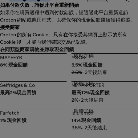
如果付款失敗，請從此平台重新開始
如果你在購買過程中遇到付款錯誤，請透過此平台重新造訪
Oroton 網站或應用程式，以確保你的現金回饋繼續獲得追蹤。
接受商家
Oroton 的所有 Cookie。只有在你接受其網頁上顯示的所有
Cookie 後，才能向我們確認交易已記錄。
在同類型商家購物並賺取現金回饋
限時加碼
MAYFEYR
YOOX
MAYFEYR
YOOX
8% 現金回饋
5.5% 現金回饋
2.5%
• 3天後結束
限時加碼
Selfridges & Co.
NET-A-PORTER
Selfridges & Co.
NET-A-PORTER
最高2%現金回饋
最高12%現金回饋
2%
• 2天後結束
限時加碼
Farfetch
lululemon
Farfetch
lululemon
1% 現金回饋
14% 現金回饋
3.5%
• 2天後結束