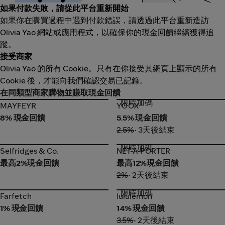
如果付款失敗，請從此平台重新開始
如果你在購買過程中遇到付款錯誤，請透過此平台重新造訪
Olivia Yao 網站或應用程式，以確保你的現金回饋繼續獲得追
蹤。
接受商家
Olivia Yao 的所有 Cookie。只有在你接受其網頁上顯示的所有
Cookie 後，才能向我們確認交易已記錄。
在同類型商家購物並賺取現金回饋
限時加碼
MAYFEYR
YOOX
MAYFEYR
YOOX
8% 現金回饋
5.5% 現金回饋
2.5%
• 3天後結束
限時加碼
Selfridges & Co.
NET-A-PORTER
Selfridges & Co.
NET-A-PORTER
最高2%現金回饋
最高12%現金回饋
2%
• 2天後結束
限時加碼
Farfetch
lululemon
Farfetch
lululemon
1% 現金回饋
14% 現金回饋
3.5%
• 2天後結束