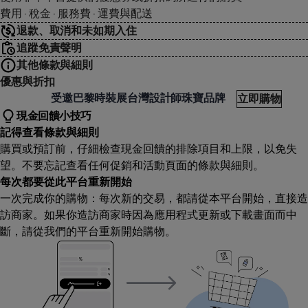
費用 · 稅金 · 服務費 · 運費與配送
退款、取消和未如期入住
追蹤免責聲明
其他條款與細則
優惠與折扣
ivia Yao
受邀巴黎時裝展台灣設計師珠寶品牌
立即購物
現金回饋小技巧
記得查看條款與細則
購買或預訂前，仔細檢查現金回饋的排除項目和上限，以免失
望。不要忘記查看任何促銷和活動頁面的條款與細則。
每次都要從此平台重新開始
一次完成你的購物：每次新的交易，都請從本平台開始，直接造
訪商家。如果你造訪商家時因為應用程式更新或下載畫面而中
斷，請從我們的平台重新開始購物。