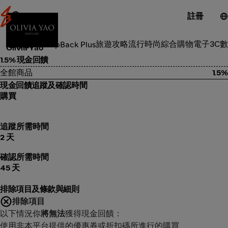
註冊
流行時尚
旅遊攻略
流行時尚
綜合購物
電子3C
數
類別
ShopBack Plus
Olivia Yao
1.5% 現金回饋
全館商品
1.5%
現金回饋追蹤及確認時間
購買
追蹤所需時間
2 天
確認所需時間
45 天
排除項目及條款與細則
排除項目
以下情況你
將無法
獲得現金回饋：
使用非本平台提供的優惠券或折扣碼所進行的購買