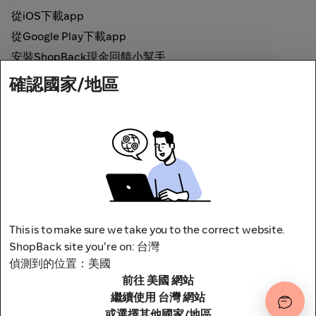
從iOS下載app
從Google Play下載app
安裝ShopBack現金回饋小幫手
確認國家/地區
如何運作
線上現金回饋
網路安全
This is to make sure we take you to the correct website.
ShopBack site you're on: 台灣
偵測到的位置：美國
前往 美國 網站
地址：台北市松山區南京東路四段1號8樓
其他條款與細則
隱私權政策
繼續使用 台灣 網站
或選擇其他國家/地區