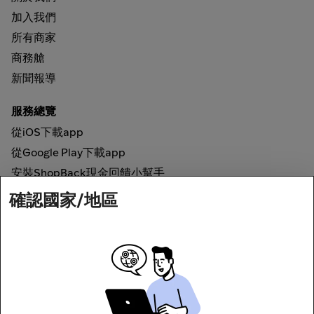
加入我們
所有商家
商務艙
新聞報導
服務總覽
從iOS下載app
從Google Play下載app
安裝ShopBack現金回饋小幫手
確認國家/地區
如何運作
線上現金回饋
網路安全