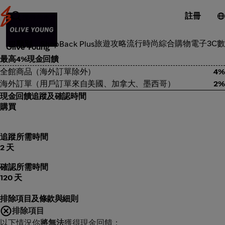
註冊
美容體驗
旅遊攻略
流行時尚
綜合購物
電子3C
數
類別
ShopBack Plus
Olive Young
最高4%現金回饋
全館商品（海外訂單除外）
4%
海外訂單（用戶訂單來自美國、加拿大、墨西哥）
2%
現金回饋追蹤及確認時間
購買
追蹤所需時間
2 天
確認所需時間
120 天
排除項目及條款與細則
排除項目
以下情況你
將無法
獲得現金回饋：