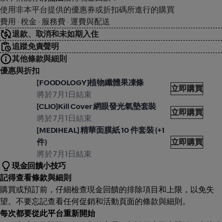
使用非本平台提供的優惠券或折扣碼所進行的購買
費用 · 稅金 · 服務費 · 運費與配送
退款、取消和未如期入住
追蹤免責聲明
其他條款與細則
優惠與折扣
ive Young
Oliv
[FOODOLOGY]植物纖體果凍條
立即購買
將於7月1日結束
ive Young
Oliv
[CLIO]Kill Cover 網眼發光氣墊套裝
立即購買
將於7月1日結束
ive Young
Oliv
[MEDIHEAL] 精華面膜紙 10 件套裝 (+1
件)
立即購買
將於7月1日結束
現金回饋小技巧
記得查看條款與細則
購買或預訂前，仔細檢查現金回饋的排除項目和上限，以免失
望。不要忘記查看任何促銷和活動頁面的條款與細則。
每次都要從此平台重新開始