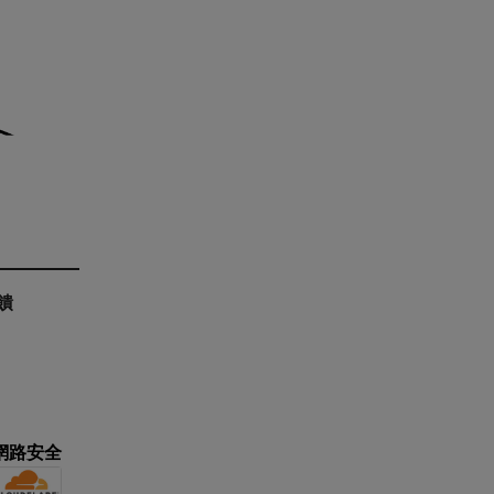
a
a
饋
網路安全