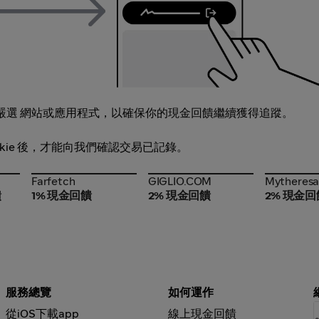
嚴選 網站或應用程式，以確保你的現金回饋繼續獲得追蹤。
ookie 後，才能向我們確認交易已記錄。
Farfetch
GIGLIO.COM
Mytheres
Farfetch
GIGLIO.COM
Mytheres
饋
1% 現金回饋
2% 現金回饋
2% 現金回
服務總覽
如何運作
從iOS下載app
線上現金回饋