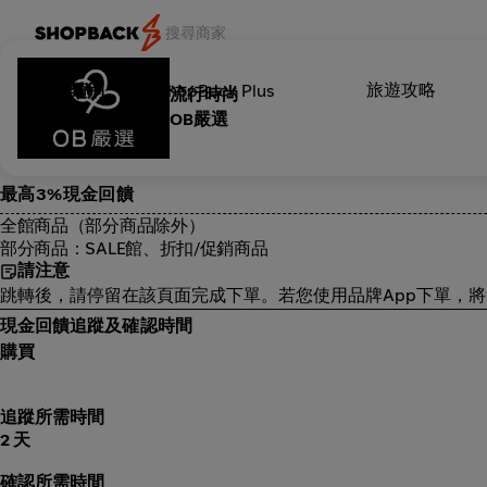
旅遊攻略
類別
ShopBack Plus
流行時尚
OB嚴選
最高3%現金回饋
全館商品（部分商品除外）
部分商品：SALE館、折扣/促銷商品
請注意
跳轉後，請停留在該頁面完成下單。若您使用品牌App下單，
現金回饋追蹤及確認時間
購買
追蹤所需時間
2 天
確認所需時間