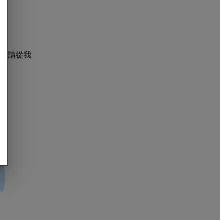
，請從我
：