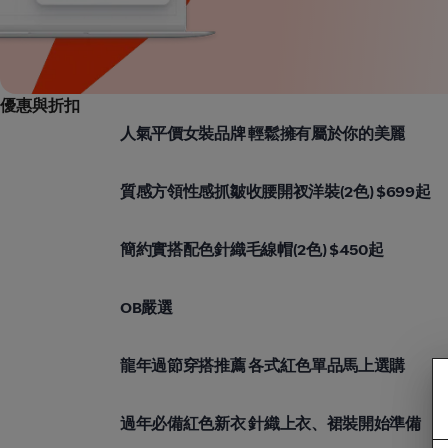
優惠與折扣
OB嚴選
人氣平價女裝品牌 輕鬆擁有屬於你的美麗
OB嚴選
質感方領性感抓皺收腰開衩洋裝(2色) $699起
OB嚴選
簡約實搭配色針織毛線帽(2色) $450起
OB嚴選
OB嚴選
OB嚴選
龍年過節穿搭推薦 各式紅色單品馬上選購
OB嚴選
過年必備紅色新衣 針織上衣、裙裝開始準備