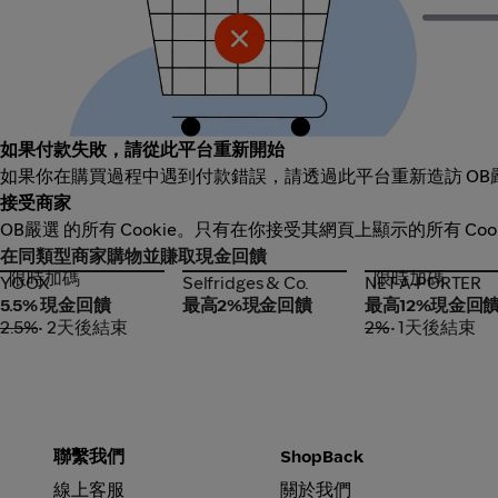
如果付款失敗，請從此平台重新開始
如果你在購買過程中遇到付款錯誤，請透過此平台重新造訪 OB
接受商家
OB嚴選 的所有 Cookie。只有在你接受其網頁上顯示的所有 C
在同類型商家購物並賺取現金回饋
限時加碼
限時加碼
YOOX
Selfridges & Co.
NET-A-PORTER
YOOX
Selfridges & Co.
NET-A-PORTER
5.5% 現金回饋
最高2%現金回饋
最高12%現金回
2.5%
• 2天後結束
2%
• 1天後結束
聯繫我們
ShopBack
線上客服
關於我們