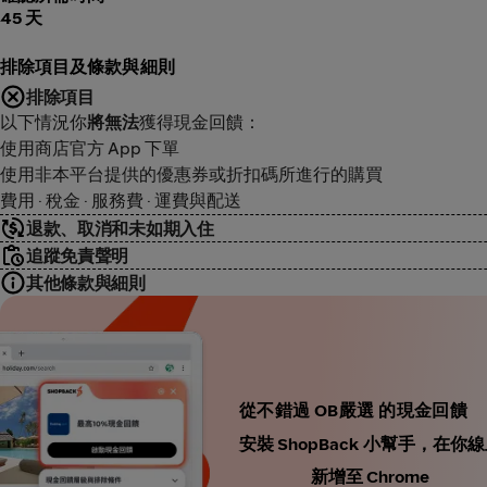
45 天
排除項目及條款與細則
排除項目
以下情況你
將無法
獲得現金回饋：
使用商店官方 App 下單
使用非本平台提供的優惠券或折扣碼所進行的購買
費用 · 稅金 · 服務費 · 運費與配送
退款、取消和未如期入住
追蹤免責聲明
其他條款與細則
從不錯過 OB嚴選 的現金回饋
安裝 ShopBack 小幫手，
新增至 Chrome