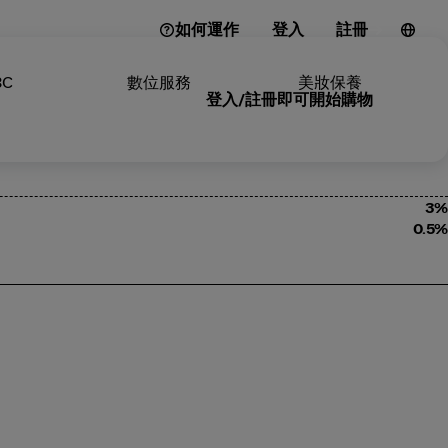
如何運作
登入
註冊
3C
數位服務
美妝保養
登入/註冊即可開始購物
3%
0.5%