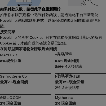
如果付款失敗，請從此平台重新開始
如果你在購買過程中遇到付款錯誤，請透過此平台重新造訪
Novelship 網站或應用程式，以確保你的現金回饋繼續獲得追
蹤。
接受商家
Novelship 的所有 Cookie。只有在你接受其網頁上顯示的所有
Cookie 後，才能向我們確認交易已記錄。
在同類型商家購物並賺取現金回饋
限時加碼
MAYFEYR
YOOX
MAYFEYR
YOOX
8% 現金回饋
5.5% 現金回饋
2.5%
• 4天後結束
限時加碼
Selfridges & Co.
NET-A-PORTER
Selfridges & Co.
NET-A-PORTER
最高2%現金回饋
最高12%現金回饋
2%
• 3天後結束
GIGLIO.COM
Mytheresa
GIGLIO.COM
Mytheresa
2% 現金回饋
2% 現金回饋