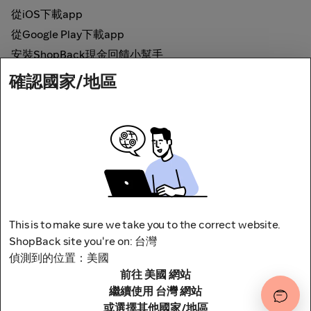
從iOS下載app
從Google Play下載app
安裝ShopBack現金回饋小幫手
確認國家/地區
如何運作
線上現金回饋
網路安全
This is to make sure we take you to the correct website.
ShopBack site you're on: 台灣
偵測到的位置：美國
前往 美國 網站
地址：台北市松山區南京東路四段1號8樓
其他條款與細則
隱私權政策
繼續使用 台灣 網站
或選擇其他國家/地區