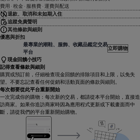
費用 · 稅金 · 服務費 · 運費與配送
退款、取消和未如期入住
追蹤免責聲明
其他條款與細則
優惠與折扣
velship
最專業的潮鞋、服飾、收藏品鑑定交易
立即購物
平台
現金回饋小技巧
記得查看條款與細則
購買或預訂前，仔細檢查現金回饋的排除項目和上限，以免失
望。不要忘記查看任何促銷和活動頁面的條款與細則。
每次都要從此平台重新開始
一次完成你的購物：每次新的交易，都請從本平台開始，直接造
訪商家。如果你造訪商家時因為應用程式更新或下載畫面而中
斷，請從我們的平台重新開始購物。