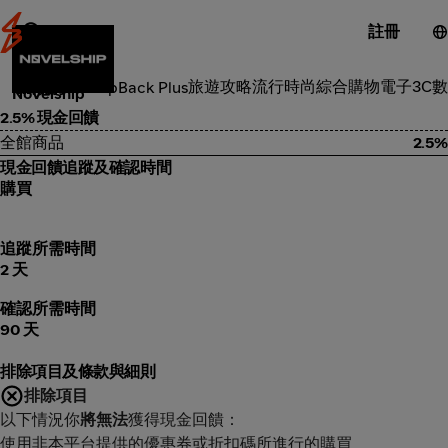
註冊
流行時尚
旅遊攻略
流行時尚
綜合購物
電子3C
數
類別
ShopBack Plus
Novelship
2.5% 現金回饋
全館商品
2.5%
現金回饋追蹤及確認時間
購買
追蹤所需時間
2 天
確認所需時間
90 天
排除項目及條款與細則
排除項目
以下情況你
將無法
獲得現金回饋：
使用非本平台提供的優惠券或折扣碼所進行的購買