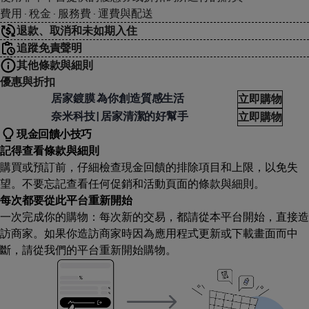
費用 · 稅金 · 服務費 · 運費與配送
退款、取消和未如期入住
追蹤免責聲明
其他條款與細則
優惠與折扣
anotol
居家鍍膜 為你創造質感生活
立即購物
anotol
奈米科技 | 居家清潔的好幫手
立即購物
現金回饋小技巧
記得查看條款與細則
購買或預訂前，仔細檢查現金回饋的排除項目和上限，以免失
望。不要忘記查看任何促銷和活動頁面的條款與細則。
每次都要從此平台重新開始
一次完成你的購物：每次新的交易，都請從本平台開始，直接造
訪商家。如果你造訪商家時因為應用程式更新或下載畫面而中
斷，請從我們的平台重新開始購物。