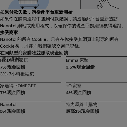
如果付款失敗，請從此平台重新開始
如果你在購買過程中遇到付款錯誤，請透過此平台重新造訪
Nanotol 網站或應用程式，以確保你的現金回饋繼續獲得追蹤。
接受商家
Nanotol 的所有 Cookie。只有在你接受其網頁上顯示的所有
Cookie 後，才能向我們確認交易已記錄。
在同類型商家購物並賺取現金回饋
限時加碼
H&D東稻家居
Emma 床墊
H&D東稻家居
Emma 床墊
7% 現金回饋
3.5% 現金回饋
3%
• 7小時後結束
家適得 HOMEGET
+O 家窩
家適得 HOMEGET
+O 家窩
7% 現金回饋
4% 現金回饋
Nanotol
特力屋線上購物
Nanotol
特力屋線上購物
5% 現金回饋
最高2%現金回饋