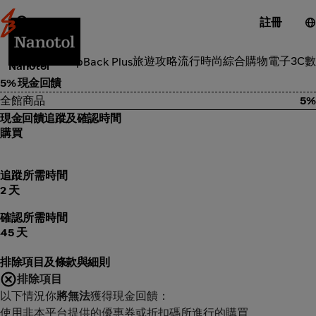
註冊
傢俱裝飾
旅遊攻略
流行時尚
綜合購物
電子3C
數
類別
ShopBack Plus
Nanotol
5% 現金回饋
全館商品
5%
現金回饋追蹤及確認時間
購買
追蹤所需時間
2 天
確認所需時間
45 天
排除項目及條款與細則
排除項目
以下情況你
將無法
獲得現金回饋：
使用非本平台提供的優惠券或折扣碼所進行的購買