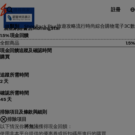
註冊
品味風格
旅遊攻略
流行時尚
綜合購物
電子3C
數
類別
ShopBack Plus
晨星網路書店MorningStar
1.5% 現金回饋
全館商品
1.5%
現金回饋追蹤及確認時間
購買
追蹤所需時間
2 天
確認所需時間
45 天
排除項目及條款與細則
排除項目
以下情況你
將無法
獲得現金回饋：
使用非本平台提供的優惠券或折扣碼所進行的購買