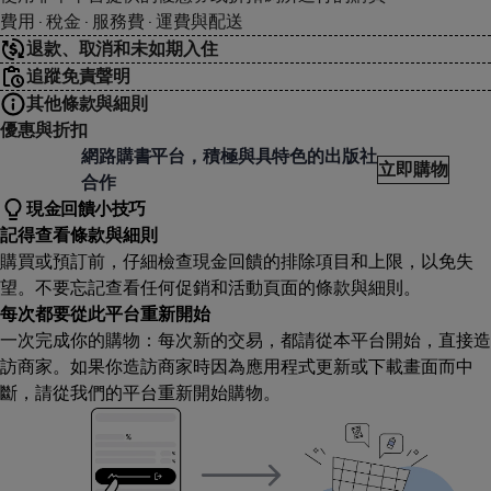
費用 · 稅金 · 服務費 · 運費與配送
退款、取消和未如期入住
追蹤免責聲明
其他條款與細則
優惠與折扣
星網路書店MorningStar
網路購書平台，積極與具特色的出版社
立即購物
合作
現金回饋小技巧
記得查看條款與細則
購買或預訂前，仔細檢查現金回饋的排除項目和上限，以免失
望。不要忘記查看任何促銷和活動頁面的條款與細則。
每次都要從此平台重新開始
一次完成你的購物：每次新的交易，都請從本平台開始，直接造
訪商家。如果你造訪商家時因為應用程式更新或下載畫面而中
斷，請從我們的平台重新開始購物。