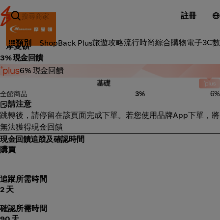
註冊
流行時尚
旅遊攻略
流行時尚
綜合購物
電子3C
數
類別
ShopBack Plus
摩曼頓
3% 現金回饋
6% 現金回饋
基礎
全館商品
3%
6%
請注意
跳轉後，請停留在該頁面完成下單。若您使用品牌App下單，將
無法獲得現金回饋
現金回饋追蹤及確認時間
購買
追蹤所需時間
2 天
確認所需時間
90 天