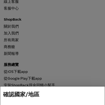
線上客服
客服中心
ShopBack
關於我們
加入我們
所有商家
商務艙
新聞報導
服務總覽
從iOS下載app
從Google Play下載app
安裝ShopBack現金回饋小幫手
確認國家/地區
如何運作
線上現金回饋