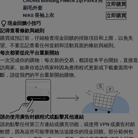
CHUMS Bonding Fleece Zip Parka 男
立即購買
刷毛外套
曼頓
NIKE 長袖上衣
立即購買
現金回饋小技巧
記得查看條款與細則
購買或預訂前，仔細檢查現金回饋的排除項目和上限，以免失
望。不要忘記查看任何促銷和活動頁面的條款與細則。
每次都要從此平台重新開始
一次完成你的購物：每次新的交易，都請從本平台開始，直接造
訪商家。如果你造訪商家時因為應用程式更新或下載畫面而中
斷，請從我們的平台重新開始購物。
請勿使用廣告封鎖程式或點擊其他連結
請勿點擊任何第三方連結或擴充功能，或使用 VPN 或廣告封鎖
軟體，因為這些可能導致無法追蹤你的現金回饋。部分範例包