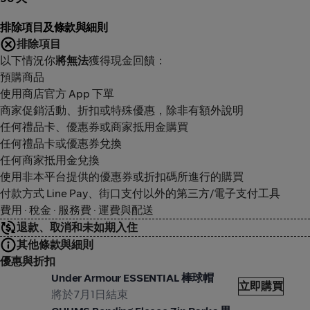
排除項目及條款與細則
排除項目
以下情況你
將無法
獲得現金回饋：
預購商品
使用商店官方 App 下單
商家促銷活動、折扣或特殊優惠，除非有額外說明
任何禮品卡、優惠券或商家抵用金購買
任何禮品卡或優惠券兌換
任何商家抵用金兌換
使用非本平台提供的優惠券或折扣碼所進行的購買
付款方式 Line Pay、街口支付以外的第三方/電子支付工具
費用 · 稅金 · 服務費 · 運費與配送
退款、取消和未如期入住
其他條款與細則
優惠與折扣
曼頓
摩曼
Under Armour ESSENTIAL 棒球帽
立即購買
將於7月1日結束
曼頓