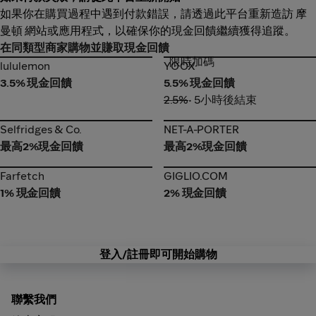
如果你在購買過程中遇到付款錯誤，請透過此平台重新造訪 摩
曼頓 網站或應用程式，以確保你的現金回饋繼續獲得追蹤。
在同類型商家購物並賺取現金回饋
限時加碼
lululemon
YOOX
lululemon
YOOX
3.5% 現金回饋
5.5% 現金回饋
2.5%
• 5小時後結束
Selfridges & Co.
NET-A-PORTER
Selfridges & Co.
NET-A-PORTER
最高2%現金回饋
最高2%現金回饋
Farfetch
GIGLIO.COM
Farfetch
GIGLIO.COM
1% 現金回饋
2% 現金回饋
登入/註冊即可開始購物
聯繫我們