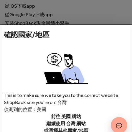
從iOS下載app
從Google Play下載app
安裝ShopBack現金回饋小幫手
確認國家/地區
如何運作
線上現金回饋
網路安全
This is to make sure we take you to the correct website.
ShopBack site you're on: 台灣
偵測到的位置：美國
前往 美國 網站
地址：台北市松山區南京東路四段1號8樓
其他條款與細則
隱私權政策
繼續使用 台灣 網站
或選擇其他國家/地區