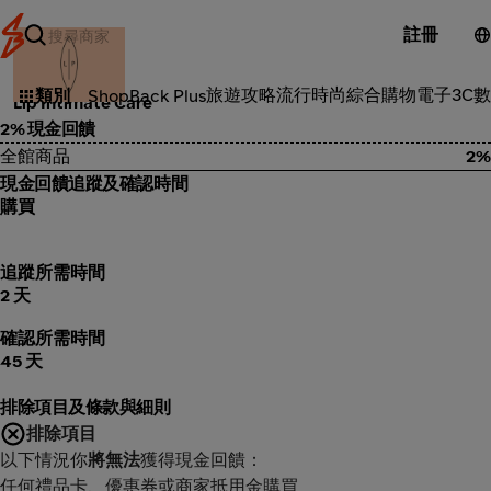
註冊
保健
旅遊攻略
流行時尚
綜合購物
電子3C
數
類別
ShopBack Plus
Lip Intimate Care
2% 現金回饋
全館商品
2%
現金回饋追蹤及確認時間
購買
追蹤所需時間
2 天
確認所需時間
45 天
排除項目及條款與細則
排除項目
以下情況你
將無法
獲得現金回饋：
任何禮品卡、優惠券或商家抵用金購買