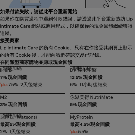
如果付款失敗，請從此平台重新開始
如果你在購買過程中遇到付款錯誤，請透過此平台重新造訪 Lip
Intimate Care 網站或應用程式，以確保你的現金回饋繼續獲得
追蹤。
接受商家
Lip Intimate Care 的所有 Cookie。只有在你接受其網頁上顯示
的所有 Cookie 後，才能向我們確認交易已記錄。
在同類型商家購物並賺取現金回饋
限時加碼
限時加碼
iHerb
DV 麗彤生醫
iHerb
DV 麗彤生醫
7% 現金回饋
13.5% 現金回饋
7.5%
• 2天後結束
6%
• 11小時後結束
M2
你滋美得 NutriMate
M2
你滋美得 NutriMate
3% 現金回饋
5% 現金回饋
限時加碼
屈臣氏 (Watsons)
MyProtein
屈臣氏 (Watsons)
MyProtein
最高5%現金回饋
最高4.5%現金回饋
2%
• 1天後結束
5.5%