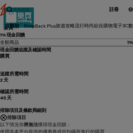
註冊
3C電子
旅遊攻略
流行時尚
綜合購物
電子3C
數
類別
ShopBack Plus
樂買
1% 現金回饋
全館商品
1%
現金回饋追蹤及確認時間
購買
追蹤所需時間
2 天
確認所需時間
45 天
排除項目及條款與細則
排除項目
以下情況你
將無法
獲得現金回饋：
使用非本平台提供的優惠券或折扣碼所進行的購買