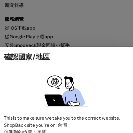
新聞報導
服務總覽
從iOS下載app
從Google Play下載app
安裝ShopBack現金回饋小幫手
確認國家/地區
如何運作
線上現金回饋
網路安全
This is to make sure we take you to the correct website.
ShopBack site you're on: 台灣
偵測到的位置：美國