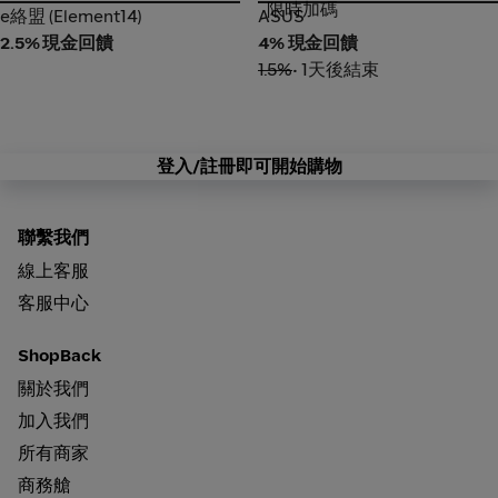
限時加碼
e絡盟 (Element14)
ASUS
e絡盟 (Element14)
ASUS
2.5% 現金回饋
4% 現金回饋
1.5%
• 1天後結束
登入/註冊即可開始購物
聯繫我們
線上客服
客服中心
ShopBack
關於我們
加入我們
所有商家
商務艙