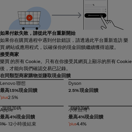
如果付款失敗，請從此平台重新開始
如果你在購買過程中遇到付款錯誤，請透過此平台重新造訪 樂
買 網站或應用程式，以確保你的現金回饋繼續獲得追蹤。
接受商家
樂買 的所有 Cookie。只有在你接受其網頁上顯示的所有 Cookie
後，才能向我們確認交易已記錄。
在同類型商家購物並賺取現金回饋
Lenovo 聯想
Dyson
Lenovo 聯想
Dyson
最高1.5%現金回饋
2.5% 現金回饋
2.5%
限時加碼
限時加碼
Apple
小米台灣
Apple
小米台灣
最高4%現金回饋
最高4%現金回饋
1%
• 12小時後結束
4.4%