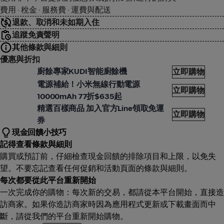
費用 · 稅金 · 服務費 · 運費與配送
退款、取消和未如期入住
追蹤免責聲明
其他條款與細則
優惠與折扣
買
廚餘專家KUDI智能廚餘機
立即購物
買
電源補給！小米無線行動電源
立即購物
10000mAh 77折$635起
買
精選百樣商品 加入官方Line領取免運
立即購物
券
現金回饋小技巧
記得查看條款與細則
購買或預訂前，仔細檢查現金回饋的排除項目和上限，以免失
望。不要忘記查看任何促銷和活動頁面的條款與細則。
每次都要從此平台重新開始
一次完成你的購物：每次新的交易，都請從本平台開始，直接造
訪商家。如果你造訪商家時因為應用程式更新或下載畫面而中
斷，請從我們的平台重新開始購物。