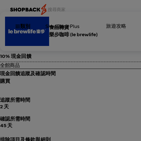
旅遊攻略
類別
ShopBack Plus
食品雜貨
樂步咖啡 (le brewlife)
10% 現金回饋
全館商品
現金回饋追蹤及確認時間
購買
追蹤所需時間
2 天
確認所需時間
45 天
排除項目及條款與細則