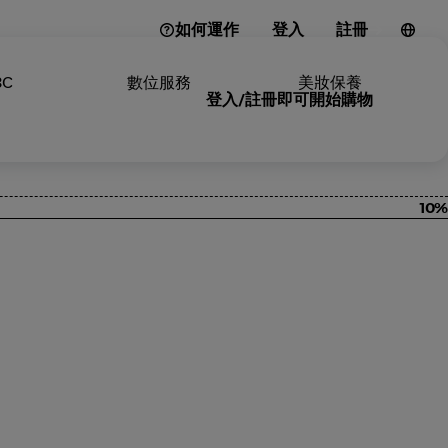
如何運作
登入
註冊
3C
數位服務
美妝保養
登入/註冊即可開始購物
10%