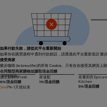
如果付款失敗，請從此平台重新開始
如果你在購買過程中遇到付款錯誤，請透過此平台重新造訪 樂步咖啡 
接受商家
樂步咖啡 (le brewlife) 的所有 Cookie。只有在你接受其
在同類型商家購物並賺取現金回饋
限時加碼
愛上新鮮i3Fresh
家速配
老饕廚房 Epicur
愛上新鮮i3Fresh
家速配
老饕廚房 Epicur
Kitchen
Kitchen
6% 現金回饋
1% 現金回饋
5% 現金回饋
7%
• 1天後結束