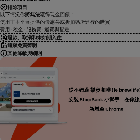
排除項目
以下情況你
將無法
獲得現金回饋：
使用非本平台提供的優惠券或折扣碼所進行的購買
費用 · 稅金 · 服務費 · 運費與配送
退款、取消和未如期入住
追蹤免責聲明
其他條款與細則
從不錯過 樂步咖啡 (le brewli
安裝 ShopBack 小幫手，
新增至 Chrome