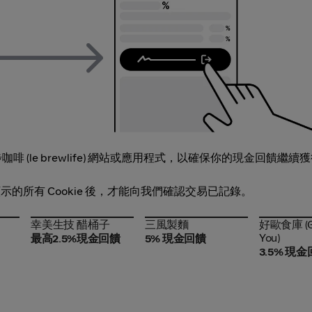
(le brewlife) 網站或應用程式，以確保你的現金回饋繼續
網頁上顯示的所有 Cookie 後，才能向我們確認交易已記錄。
e
幸美生技 醋桶子
三風製麵
好歐食庫 (
e
幸美生技 醋桶子
三風製麵
好歐食庫 (G
Food You)
You)
最高2.5%現金回饋
5% 現金回饋
3.5% 現