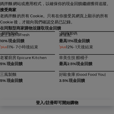
媽拌麵 網站或應用程式，以確保你的現金回饋繼續獲得追蹤。
接受商家
老媽拌麵 的所有 Cookie。只有在你接受其網頁上顯示的所有
Cookie 後，才能向我們確認交易已記錄。
在同類型商家購物並賺取現金回饋
限時加碼
限時加碼
愛上新鮮i3Fresh
家速配
愛上新鮮i3Fresh
家速配
10% 現金回饋
最高11%現金回饋
11%
• 7小時後結束
12%
• 1天後結束
老饕廚房 Epicure Kitchen
幸美生技 醋桶子
老饕廚房 Epicure Kitchen
幸美生技 醋桶子
5% 現金回饋
最高2.5%現金回饋
三風製麵
好歐食庫 (Good Food You)
三風製麵
好歐食庫 (Good Food You)
5% 現金回饋
3.5% 現金回饋
登入/註冊即可開始購物