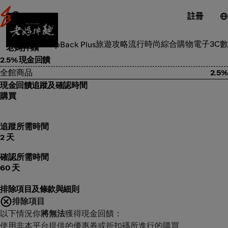
註冊
食品雜貨
旅遊攻略
流行時尚
綜合購物
電子3C
數
類別
ShopBack Plus
老媽拌麵
2.5% 現金回饋
全館商品
2.5%
現金回饋追蹤及確認時間
購買
追蹤所需時間
2 天
確認所需時間
60 天
排除項目及條款與細則
排除項目
以下情況你
將無法
獲得現金回饋：
使用非本平台提供的優惠券或折扣碼所進行的購買