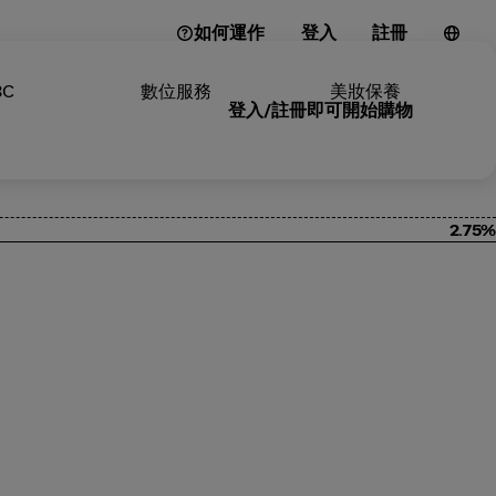
如何運作
登入
註冊
3C
數位服務
美妝保養
登入/註冊即可開始購物
2.75%