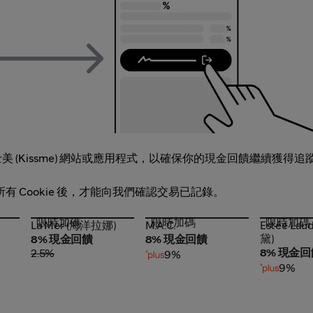
(Kissme) 網站或應用程式，以確保你的現金回饋繼續獲得追
的所有 Cookie 後，才能向我們確認交易已記錄。
限時加碼
限時加碼
限時加碼
La Mer (海洋拉娜)
M.A.C.
Estée Lau
La Mer (海洋拉娜)
M.A.C.
Estée La
蘭黛)
黛)
8% 現金回饋
8% 現金回饋
8% 現金回
2.5%
9%
9%