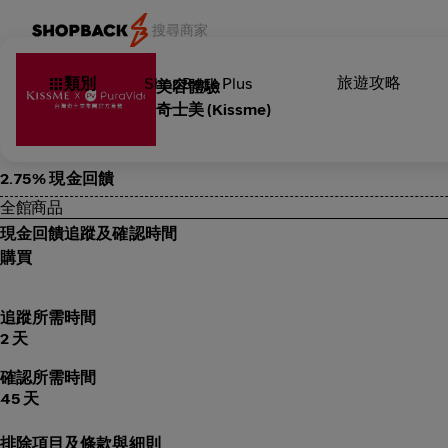
旅遊攻略
類別
ShopBack Plus
美容體驗
奇士美 (Kissme)
2.75% 現金回饋
全館商品
現金回饋追蹤及確認時間
購買
追蹤所需時間
2 天
確認所需時間
45 天
排除項目及條款與細則