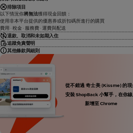
排除項目
以下情況你
將無法
獲得現金回饋：
使用非本平台提供的優惠券或折扣碼所進行的購買
費用 · 稅金 · 服務費 · 運費與配送
退款、取消和未如期入住
追蹤免責聲明
其他條款與細則
從不錯過 奇士美 (Kissme) 的
安裝 ShopBack 小幫手，
新增至 Chrome