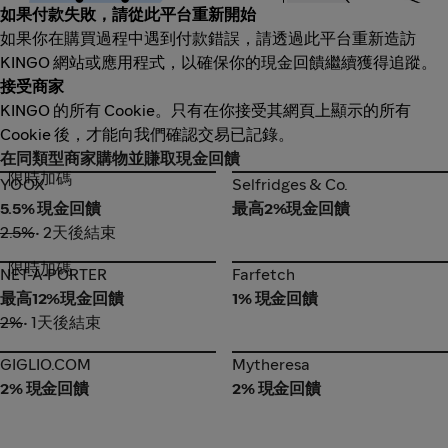
如果付款失敗，請從此平台重新開始
如果你在購買過程中遇到付款錯誤，請透過此平台重新造訪
KINGO 網站或應用程式，以確保你的現金回饋繼續獲得追蹤。
接受商家
KINGO 的所有 Cookie。只有在你接受其網頁上顯示的所有
Cookie 後，才能向我們確認交易已記錄。
在同類型商家購物並賺取現金回饋
限時加碼
YOOX
Selfridges & Co.
YOOX
Selfridges & Co.
5.5% 現金回饋
最高2%現金回饋
2.5%
• 2天後結束
限時加碼
NET-A-PORTER
Farfetch
NET-A-PORTER
Farfetch
最高12%現金回饋
1% 現金回饋
2%
• 1天後結束
GIGLIO.COM
Mytheresa
GIGLIO.COM
Mytheresa
2% 現金回饋
2% 現金回饋