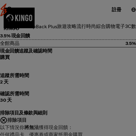
註冊
流行時尚
旅遊攻略
流行時尚
綜合購物
電子3C
數
類別
ShopBack Plus
KINGO
3.5% 現金回饋
全館商品
3.5%
現金回饋追蹤及確認時間
購買
追蹤所需時間
2 天
確認所需時間
30 天
排除項目及條款與細則
排除項目
以下情況你
將無法
獲得現金回饋：
任何禮品卡、優惠券或商家抵用金購買