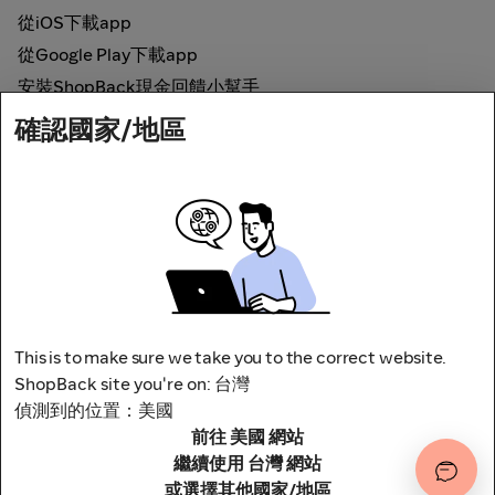
從iOS下載app
從Google Play下載app
安裝ShopBack現金回饋小幫手
確認國家/地區
如何運作
線上現金回饋
網路安全
This is to make sure we take you to the correct website.
ShopBack site you're on: 台灣
偵測到的位置：美國
前往 美國 網站
地址：台北市松山區南京東路四段1號8樓
其他條款與細則
隱私權政策
繼續使用 台灣 網站
或選擇其他國家/地區