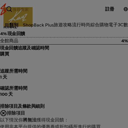
註冊
流行時尚
旅遊攻略
流行時尚
綜合購物
電子3C
數
類別
ShopBack Plus
KINAZ
4% 現金回饋
全館商品
4%
現金回饋追蹤及確認時間
購買
追蹤所需時間
1 天
確認所需時間
100 天
排除項目及條款與細則
排除項目
以下情況你
將無法
獲得現金回饋：
使用非本平台提供的優惠券或折扣碼所進行的購買