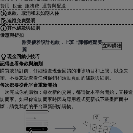
費用 · 稅金 · 服務費 · 運費與配送
退款、取消和未如期入住
追蹤免責聲明
其他條款與細則
優惠與折扣
INAZ
甜美優雅設計包款，上班上課都輕鬆美
立即購物
麗
現金回饋小技巧
記得查看條款與細則
購買或預訂前，仔細檢查現金回饋的排除項目和上限，以免失
望。不要忘記查看任何促銷和活動頁面的條款與細則。
每次都要從此平台重新開始
一次完成你的購物：每次新的交易，都請從本平台開始，直接造
訪商家。如果你造訪商家時因為應用程式更新或下載畫面而中
斷，請從我們的平台重新開始購物。