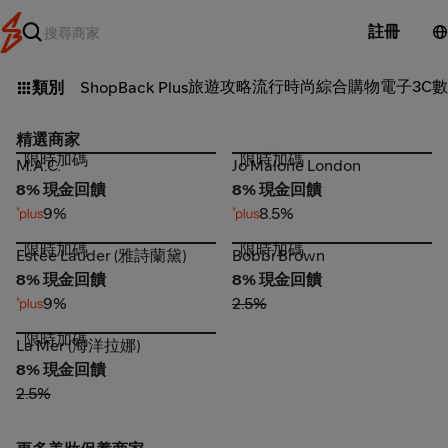
註冊
旅遊攻略
流行時尚
綜合購物
電子3C
數
類別
ShopBack Plus
精選商家
限時加碼
限時加碼
M.A.C.
Jo Malone London
M.A.C.
Jo Malone London
8% 現金回饋
8% 現金回饋
9%
8.5%
限時加碼
限時加碼
Estée Lauder (雅詩蘭黛)
Bobbi Brown
Estée Lauder (雅詩蘭黛)
Bobbi Brown
8% 現金回饋
8% 現金回饋
9%
2.5%
限時加碼
La Mer (海洋拉娜)
La Mer (海洋拉娜)
8% 現金回饋
2.5%