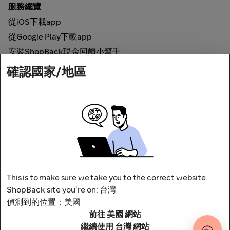
服務總覽
從iOS下載app
從Google Play下載app
安裝ShopBack現金回饋小幫手
確認國家/地區
如何運作
線上現金回饋
網路安全
This is to make sure we take you to the correct website.
ShopBack site you're on: 台灣
偵測到的位置：美國
地址：台北市松山區南京東路四段1號8樓
前往 美國 網站
其他條款與細則
隱私權政策
繼續使用 台灣 網站