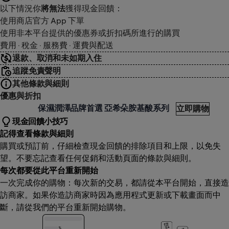
以下情況你
將無法
獲得現金回饋：
使用商店官方 App 下單
使用非本平台提供的優惠券或折扣碼所進行的購買
費用 · 稅金 · 服務費 · 運費與配送
退款、取消和未如期入住
追蹤免責聲明
其他條款與細則
優惠與折扣
A'FEN 卡氛
保濕潤澤品牌首選 亞希朵胺基酸系列
立即購物
現金回饋小技巧
記得查看條款與細則
購買或預訂前，仔細檢查現金回饋的排除項目和上限，以免失
望。不要忘記查看任何促銷和活動頁面的條款與細則。
每次都要從此平台重新開始
一次完成你的購物：每次新的交易，都請從本平台開始，直接造
訪商家。如果你造訪商家時因為應用程式更新或下載畫面而中
斷，請從我們的平台重新開始購物。