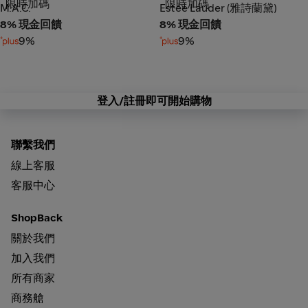
限時加碼
限時加碼
M.A.C.
Estée Lauder (雅詩蘭黛)
M.A.C.
Estée Lauder (雅詩蘭黛)
8% 現金回饋
8% 現金回饋
9%
9%
登入/註冊即可開始購物
聯繫我們
線上客服
客服中心
ShopBack
關於我們
加入我們
所有商家
商務艙