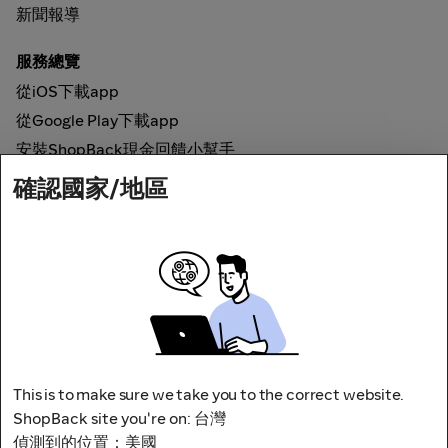
新聞報導
服務總覽
從iOS下載app
從Google Play下載app
安裝ShopBack現金回饋小幫手
確認國家/地區
如何運作
線上現金回饋
網路安全
This is to make sure we take you to the correct website.
ShopBack site you're on: 台灣
偵測到的位置：美國