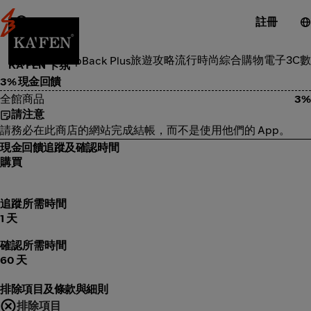
註冊
美容體驗
旅遊攻略
流行時尚
綜合購物
電子3C
數
類別
ShopBack Plus
KA'FEN 卡氛
3% 現金回饋
全館商品
3%
請注意
請務必在此商店的網站完成結帳，而不是使用他們的 App。
現金回饋追蹤及確認時間
購買
追蹤所需時間
1 天
確認所需時間
60 天
排除項目及條款與細則
排除項目