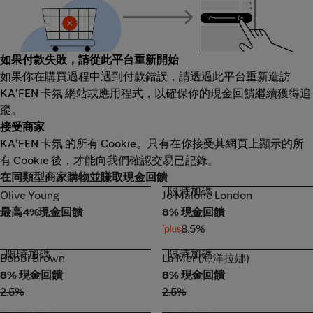
如果付款失敗，請從此平台重新開始
如果你在購買過程中遇到付款錯誤，請透過此平台重新造訪
KA'FEN 卡氛 網站或應用程式，以確保你的現金回饋繼續獲得追
蹤。
接受商家
KA'FEN 卡氛 的所有 Cookie。只有在你接受其網頁上顯示的所
有 Cookie 後，才能向我們確認交易已記錄。
在同類型商家購物並賺取現金回饋
限時加碼
Olive Young
Jo Malone London
Olive Young
Jo Malone London
最高4%現金回饋
8% 現金回饋
8.5%
限時加碼
限時加碼
Bobbi Brown
La Mer (海洋拉娜)
Bobbi Brown
La Mer (海洋拉娜)
8% 現金回饋
8% 現金回饋
2.5%
2.5%