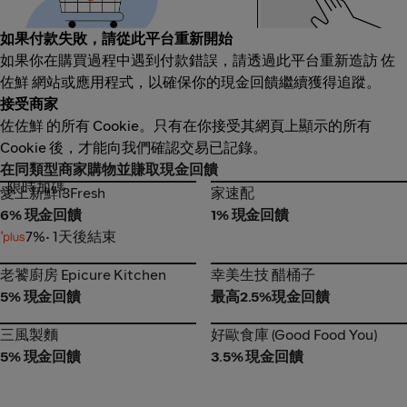
如果付款失敗，請從此平台重新開始
如果你在購買過程中遇到付款錯誤，請透過此平台重新造訪 佐
佐鮮 網站或應用程式，以確保你的現金回饋繼續獲得追蹤。
接受商家
佐佐鮮 的所有 Cookie。只有在你接受其網頁上顯示的所有
Cookie 後，才能向我們確認交易已記錄。
在同類型商家購物並賺取現金回饋
限時加碼
愛上新鮮i3Fresh
家速配
愛上新鮮i3Fresh
家速配
6% 現金回饋
1% 現金回饋
7%
• 1天後結束
老饕廚房 Epicure Kitchen
幸美生技 醋桶子
老饕廚房 Epicure Kitchen
幸美生技 醋桶子
5% 現金回饋
最高2.5%現金回饋
三風製麵
好歐食庫 (Good Food You)
三風製麵
好歐食庫 (Good Food You)
5% 現金回饋
3.5% 現金回饋