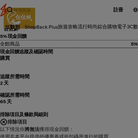
註冊
食品雜貨
旅遊攻略
流行時尚
綜合購物
電子3C
數
類別
ShopBack Plus
佐佐鮮
5% 現金回饋
全館商品
5%
現金回饋追蹤及確認時間
購買
追蹤所需時間
2 天
確認所需時間
65 天
排除項目及條款與細則
排除項目
以下情況你
將無法
獲得現金回饋：
使用非本平台提供的優惠券或折扣碼所進行的購買