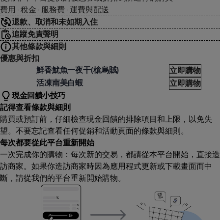
費用 · 稅金 · 服務費 · 運費與配送
退款、取消和未如期入住
追蹤免責聲明
其他條款與細則
優惠與折扣
佐鮮
鮮香魷魚一夜干(槍烏賊)
立即購物
佐鮮
活凍南美白蝦
立即購物
現金回饋小技巧
記得查看條款與細則
購買或預訂前，仔細檢查現金回饋的排除項目和上限，以免失
望。不要忘記查看任何促銷和活動頁面的條款與細則。
每次都要從此平台重新開始
一次完成你的購物：每次新的交易，都請從本平台開始，直接造
訪商家。如果你造訪商家時因為應用程式更新或下載畫面而中
斷，請從我們的平台重新開始購物。