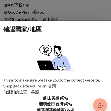
從iOS下載app
從Google Play下載app
安裝ShopBack現金回饋小幫手
確認國家/地區
如何運作
線上現金回饋
網路安全
This is to make sure we take you to the correct website.
ShopBack site you're on: 台灣
偵測到的位置：美國
地址：台北市松山區南京東路四段1號8樓
前往 美國 網站
其他條款與細則
隱私權政策
繼續使用 台灣 網站
或選擇其他國家/地區