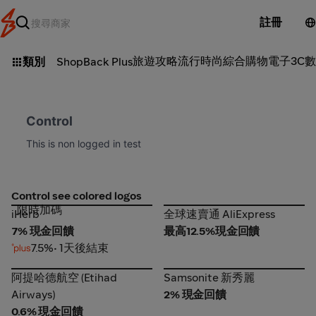
註冊
旅遊攻略
流行時尚
綜合購物
電子3C
數
類別
ShopBack Plus
Control
This is non logged in test 
Control see colored logos
限時加碼
iHerb
全球速賣通 AliExpress
iHerb
全球速賣通 AliExpress
7% 現金回饋
最高12.5%現金回饋
7.5%
• 1天後結束
阿提哈德航空 (Etihad
Samsonite 新秀麗
阿提哈德航空 (Etihad
Samsonite 新秀麗
Airways)
Airways)
2% 現金回饋
0.6% 現金回饋