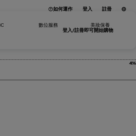
如何運作
登入
註冊
3C
數位服務
美妝保養
登入/註冊即可開始購物
4%