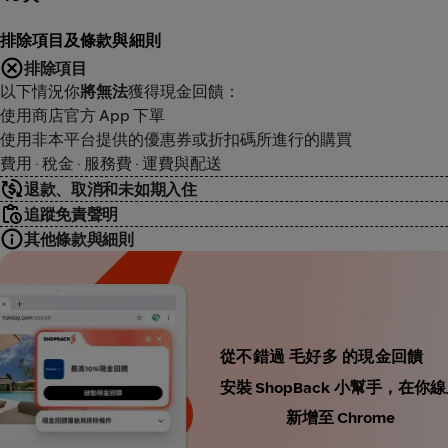
排除項目及條款與細則
排除項目
以下情況你
將無法
獲得現金回饋：
使用商店官方 App 下單
使用非本平台提供的優惠券或折扣碼所進行的購買
費用 · 稅金 · 服務費 · 運費與配送
退款、取消和未如期入住
追蹤免責聲明
其他條款與細則
從不錯過 毛好多 的現金回饋
安裝 ShopBack 小幫手，
新增至 Chrome