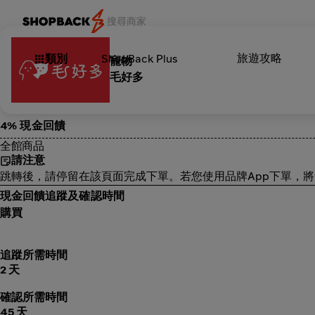
旅遊攻略
類別
ShopBack Plus
寵物
毛好多
4% 現金回饋
全館商品
請注意
跳轉後，請停留在該頁面完成下單。若您使用品牌App下單，
現金回饋追蹤及確認時間
購買
追蹤所需時間
2 天
確認所需時間
45 天