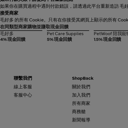
如果你在購買過程中遇到付款錯誤，請透過此平台重新造訪 毛
接受商家
毛好多 的所有 Cookie。只有在你接受其網頁上顯示的所有 Co
在同類型商家購物並賺取現金回饋
毛好多
Pet Care Supplies
PetWoof 陪我
毛好多
Pet Care Supplies
PetWoof 陪我寵
4% 現金回饋
5% 現金回饋
1.5% 現金回饋
聯繫我們
ShopBack
線上客服
關於我們
客服中心
加入我們
所有商家
商務艙
新聞報導