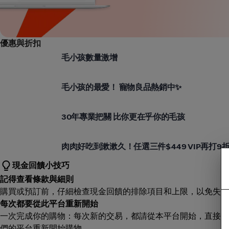
優惠與折扣
毛好多
毛小孩數量激增
毛好多
毛小孩的最愛！ 寵物良品熱銷中✨
毛好多
30年專業把關 比你更在乎你的毛孩
毛好多
肉肉好吃到漱漱久！任選三件$449 VIP再打9
現金回饋小技巧
記得查看條款與細則
購買或預訂前，仔細檢查現金回饋的排除項目和上限，以免失望
每次都要從此平台重新開始
一次完成你的購物：每次新的交易，都請從本平台開始，直接造
們的平台重新開始購物。