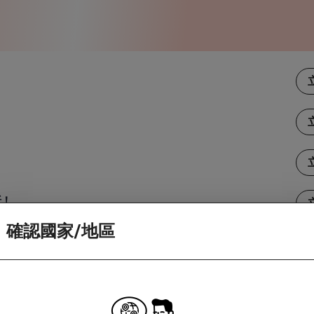
折！
確認國家/地區
。不要忘記查看任何促銷和活動頁面的條款與細則。
訪商家。如果你造訪商家時因為應用程式更新或下載畫面而中斷