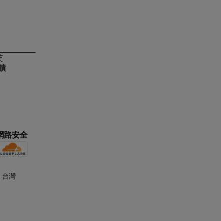
芙
芙
饋
網路安全