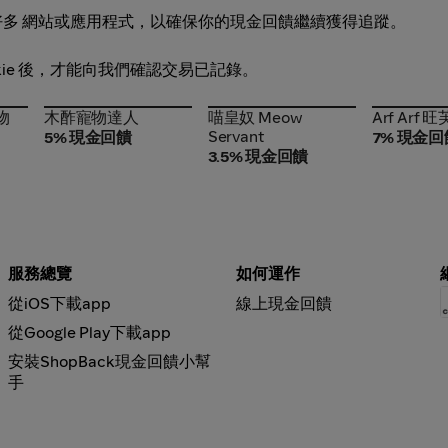
好多 網站或應用程式，以確保你的現金回饋繼續獲得追蹤。
okie 後，才能向我們確認交易已記錄。
寵物
木酢寵物達人
喵皇奴 Meow
Arf Arf 旺
物
木酢寵物達人
喵皇奴 Meow
Arf Arf 旺
Servant
Servant
5% 現金回饋
7% 現金回
3.5% 現金回饋
服務總覽
如何運作
從iOS下載app
線上現金回饋
從Google Play下載app
安裝ShopBack現金回饋小幫
手