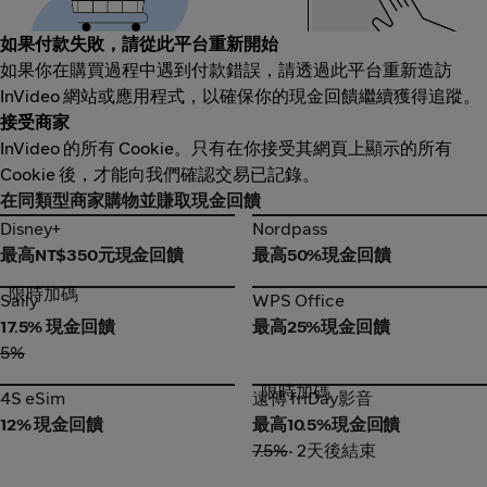
如果付款失敗，請從此平台重新開始
如果你在購買過程中遇到付款錯誤，請透過此平台重新造訪
InVideo 網站或應用程式，以確保你的現金回饋繼續獲得追蹤。
接受商家
InVideo 的所有 Cookie。只有在你接受其網頁上顯示的所有
Cookie 後，才能向我們確認交易已記錄。
在同類型商家購物並賺取現金回饋
Disney+
Nordpass
Disney+
Nordpass
最高NT$350元現金回饋
最高50%現金回饋
限時加碼
Saily
WPS Office
Saily
WPS Office
17.5% 現金回饋
最高25%現金回饋
5%
限時加碼
4S eSim
遠傳 friDay影音
4S eSim
遠傳 friDay影音
12% 現金回饋
最高10.5%現金回饋
7.5%
• 2天後結束