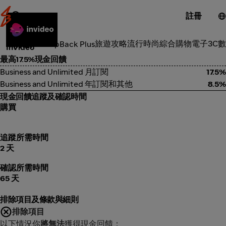
註冊
工具服務
旅遊攻略
流行時尚
綜合購物
電子3C
數
類別
ShopBack Plus
InVideo
最高17.5%現金回饋
Business and Unlimited 月訂閱
17.5%
Business and Unlimited 年訂閱和其他
8.5%
現金回饋追蹤及確認時間
購買
追蹤所需時間
2 天
確認所需時間
65 天
排除項目及條款與細則
排除項目
以下情況你
將無法
獲得現金回饋：