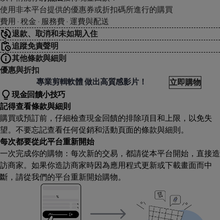
使用非本平台提供的優惠券或折扣碼所進行的購買
費用 · 稅金 · 服務費 · 運費與配送
退款、取消和未如期入住
追蹤免責聲明
其他條款與細則
優惠與折扣
Video
專業剪輯軟體 做出高質感影片！
立即購物
現金回饋小技巧
記得查看條款與細則
購買或預訂前，仔細檢查現金回饋的排除項目和上限，以免失
望。不要忘記查看任何促銷和活動頁面的條款與細則。
每次都要從此平台重新開始
一次完成你的購物：每次新的交易，都請從本平台開始，直接造
訪商家。如果你造訪商家時因為應用程式更新或下載畫面而中
斷，請從我們的平台重新開始購物。