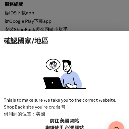
服務總覽
從iOS下載app
從Google Play下載app
安裝ShopBack現金回饋小幫手
確認國家/地區
如何運作
線上現金回饋
網路安全
This is to make sure we take you to the correct website.
ShopBack site you're on: 台灣
偵測到的位置：美國
前往 美國 網站
地址：台北市松山區南京東路四段1號8樓
其他條款與細則
隱私權政策
繼續使用 台灣 網站