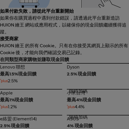
如果付款失敗，請從此平台重新開始
如果你在購買過程中遇到付款錯誤，請透過此平台重新造訪
HUION 繪王 網站或應用程式，以確保你的現金回饋繼續獲得追
蹤。
接受商家
HUION 繪王 的所有 Cookie。只有在你接受其網頁上顯示的所有
Cookie 後，才能向我們確認交易已記錄。
在同類型商家購物並賺取現金回饋
Lenovo 聯想
Dyson
Lenovo 聯想
Dyson
最高1.5%現金回饋
2.5% 現金回饋
2.5%
限時加碼
Apple
小米台灣
Apple
小米台灣
最高1%現金回饋
最高4%現金回饋
1.2%
4.4%
限時加碼
e絡盟 (Element14)
ASUS
e絡盟 (Element14)
ASUS
2.5% 現金回饋
4% 現金回饋