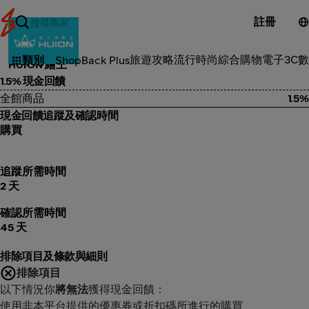
註冊
3C電子
旅遊攻略
流行時尚
綜合購物
電子3C
數
類別
ShopBack Plus
HUION 繪王
1.5% 現金回饋
全館商品
1.5%
現金回饋追蹤及確認時間
購買
追蹤所需時間
2 天
確認所需時間
45 天
排除項目及條款與細則
排除項目
以下情況你
將無法
獲得現金回饋：
使用非本平台提供的優惠券或折扣碼所進行的購買