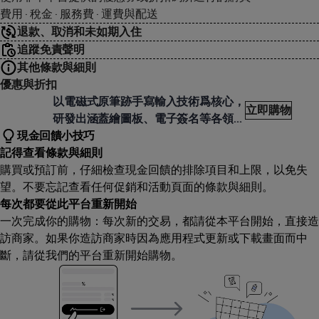
費用 · 稅金 · 服務費 · 運費與配送
退款、取消和未如期入住
追蹤免責聲明
其他條款與細則
優惠與折扣
UION 繪王
以電磁式原筆跡手寫輸入技術爲核心，
立即購物
研發出涵蓋繪圖板、電子簽名等各領域
現金回饋小技巧
應用産品
記得查看條款與細則
購買或預訂前，仔細檢查現金回饋的排除項目和上限，以免失
望。不要忘記查看任何促銷和活動頁面的條款與細則。
每次都要從此平台重新開始
一次完成你的購物：每次新的交易，都請從本平台開始，直接造
訪商家。如果你造訪商家時因為應用程式更新或下載畫面而中
斷，請從我們的平台重新開始購物。