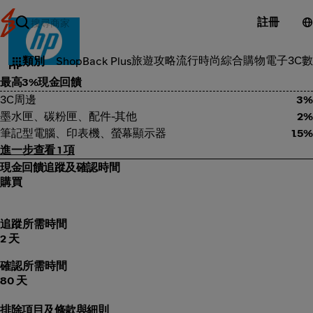
註冊
3C電子
旅遊攻略
流行時尚
綜合購物
電子3C
數
類別
ShopBack Plus
HP
最高3%現金回饋
3C周邊
3%
墨水匣、碳粉匣、配件-其他
2%
筆記型電腦、印表機、螢幕顯示器
1.5%
進一步查看 1 項
現金回饋追蹤及確認時間
購買
追蹤所需時間
2 天
確認所需時間
80 天
排除項目及條款與細則