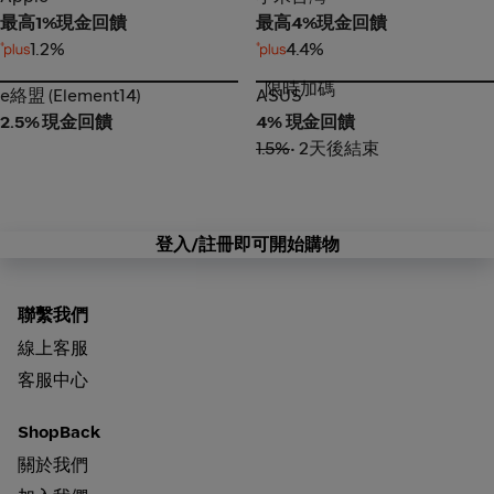
最高1%現金回饋
最高4%現金回饋
1.2%
4.4%
限時加碼
e絡盟 (Element14)
ASUS
e絡盟 (Element14)
ASUS
2.5% 現金回饋
4% 現金回饋
1.5%
• 2天後結束
登入/註冊即可開始購物
聯繫我們
線上客服
客服中心
ShopBack
關於我們