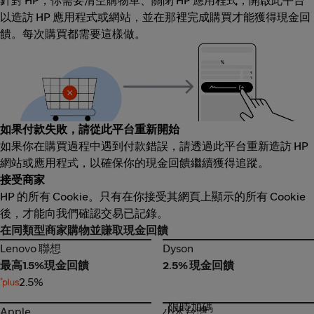
針對 HP，你需要清空購物車、關閉 HP 應用程式，開啟此平台
以造訪 HP 應用程式或網站，並在那裡完成購買才能獲得現金回
饋。每次購買都需要這樣做。
如果付款失敗，請從此平台重新開始
如果你在購買過程中遇到付款錯誤，請透過此平台重新造訪 HP
網站或應用程式，以確保你的現金回饋繼續獲得追蹤。
接受商家
HP 的所有 Cookie。只有在你接受其網頁上顯示的所有 Cookie
後，才能向我們確認交易已記錄。
在同類型商家購物並賺取現金回饋
Lenovo 聯想
Dyson
Lenovo 聯想
Dyson
最高1.5%現金回饋
2.5% 現金回饋
2.5%
限時加碼
Apple
小米台灣
Apple
小米台灣