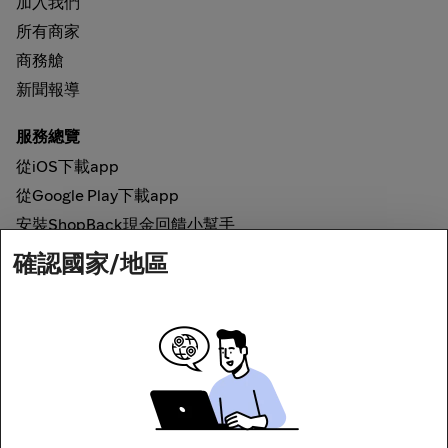
加入我們
所有商家
商務艙
新聞報導
服務總覽
從iOS下載app
從Google Play下載app
安裝ShopBack現金回饋小幫手
確認國家/地區
如何運作
線上現金回饋
網路安全