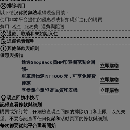
排除項目
以下情況你
將無法
獲得現金回饋：
使用非本平台提供的優惠券或折扣碼所進行的購買
費用 · 稅金 · 服務費 · 運費與配送
退款、取消和未如期入住
追蹤免責聲明
其他條款與細則
優惠與折扣
P
透過ShopBack買HP印表機享現金回
立即購物
饋~
P
單筆購物滿 NT 1,000 元，可享免運費
立即購物
優惠
P
享受隨心隨印 高品質印表機
立即購物
現金回饋小技巧
記得查看條款與細則
購買或預訂前，仔細檢查現金回饋的排除項目和上限，以免失
望。不要忘記查看任何促銷和活動頁面的條款與細則。
每次都要從此平台重新開始